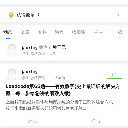
获得徽章 0
动态
文章
专栏
沸点
收藏集
关注
赞
0
关注了
神三元
jacktby
学生 @武汉理工大学
jacktby
关注
学生 @武汉理工大学
5年前
·
Leedcode第65题——有效数字(史上最详细的解决方
案，每一步给您讲的细致入微)
上面我们已经从整体与局部系统的分析了正确的组合方式，
接下来我们就需要来开始思考如何实现算...
0
2