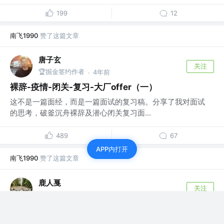
199
12
南飞1990
赞了这篇文章
唐子玄
关注
🏆掘金签约作者
4年前
·
裸辞-疫情-闭关-复习-大厂offer（一）
这不是一篇面经，而是一篇面试的复习稿。分享了我对面试
的思考，破釜沉舟裸辞及潜心闭关复习面...
489
67
APP内打开
南飞1990
赞了这篇文章
鹿人戛
关注
Android开发 @小小小小小小养猪场
3年前
·
架构大合集，轻松面对工作需求（下）
前言 本文讲述： 数据结构和算法，23种设计模