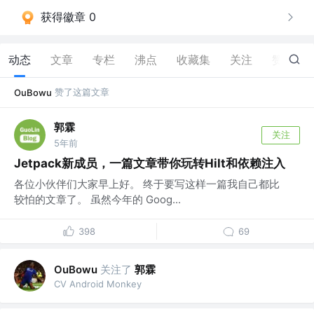
获得徽章 0
动态
文章
专栏
沸点
收藏集
关注
赞
5
赞了这篇文章
OuBowu
郭霖
关注
5年前
Jetpack新成员，一篇文章带你玩转Hilt和依赖注入
各位小伙伴们大家早上好。 终于要写这样一篇我自己都比
较怕的文章了。 虽然今年的 Goog...
398
69
关注了
郭霖
OuBowu
CV Android Monkey