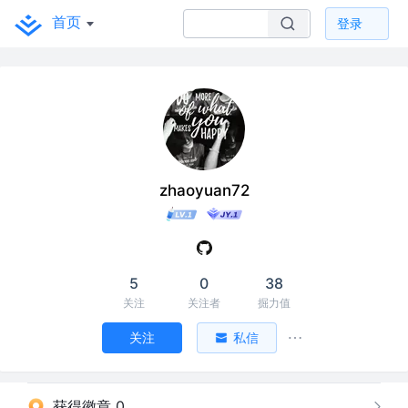
首页
登录
zhaoyuan72
5
0
38
关注
关注者
掘力值
关注
私信
获得徽章 0