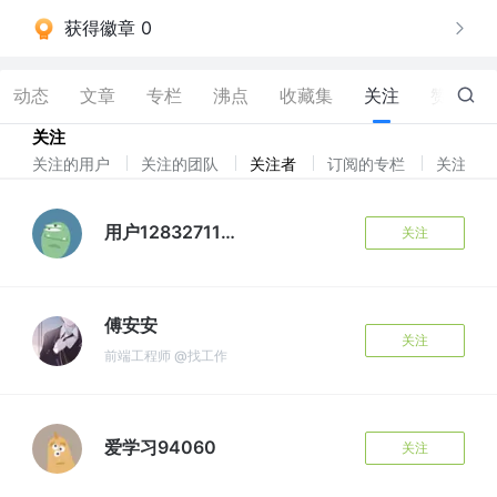
获得徽章 0
动态
文章
专栏
沸点
收藏集
关注
赞
106
关注
关注的用户
关注的团队
关注者
订阅的专栏
关注标
用户1283271148701
关注
傅安安
关注
前端工程师 @找工作
爱学习94060
关注