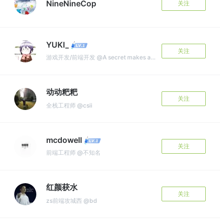
NineNineCop
关注
YUKI_
关注
游戏开发/前端开发 @A secret makes a woman woman.
动动粑粑
关注
全栈工程师 @csii
mcdowell
关注
前端工程师 @不知名
红颜获水
关注
zs前端攻城西 @bd