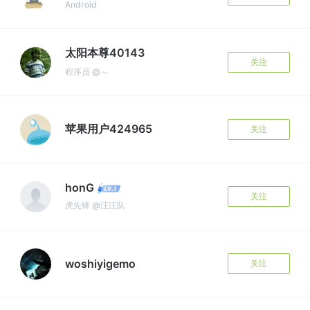
Android
太阳本尊40143
关注
程序员 @～
苹果用户424965
关注
honG
关注
虎先锋 @汪汪队
woshiyigemo
关注