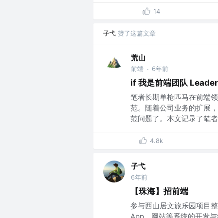
14
子弋
赞了这篇文章
荒山
前端
6年前
·
if 我是前端团队 Lea
笔者长期单枪匹马在前端领
范。随着公司业务的扩展，
范问题了。本文记录了笔者在
4.8k
子弋
6年前
【珠海】招前端
参与西山居文旅乐园项目整
App、网站等系统的开发