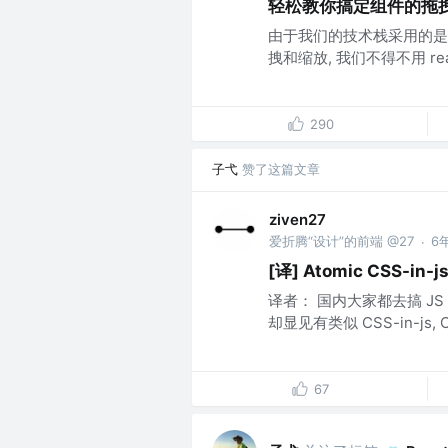
轻松教你搞定组件的拖拽
由于我们的技术栈采用的是 
拽和缩放, 我们不得不用 react-d
290
子弋
赞了这篇文章
ziven27
爱折腾“设计”的前端 @27
6
·
[译] Atomic CSS-in-j
译者： 国内大家都去搞 JS
却显见有类似 CSS-in-js, OO
67