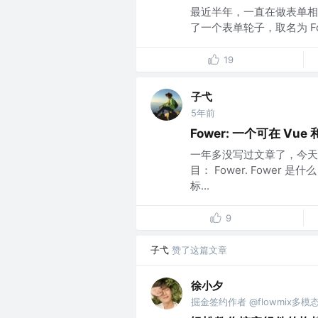
最近半年，一直在做表单相
了一个表单轮子，取名为 Formir。
19
子弋
5年前
Fower: 一个可在 Vue 和
一年多没写过文章了，今天
目： Fower. Fower 
标...
9
子弋
赞了这篇文章
徐小夕
掘金签约作者 @flowmix多模