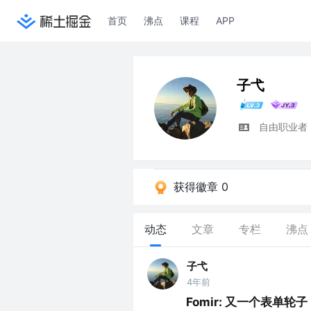
首页
沸点
课程
APP
子弋
自由职业者，p
获得徽章 0
动态
文章
专栏
沸点
子弋
4年前
Fomir: 又一个表单轮子