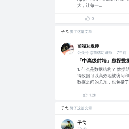
大，让每一...
0
子弋
赞了这篇文章
前端劝退师
公众号 @前端劝退师
7年前
·
「中高级前端」窥探数据
1. 什么是数据结构？ 
得数据可以高效地被访问和
数据之间的关系，也包括了作
1.2k
子弋
赞了这篇文章
子弋
7年前