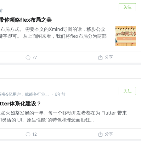
关注
前
你领略flex布局之美
ex布局方式。 需要本文的Xmind导图的话，移步公众
ex关键字即可。 从上面图来看，我们将flex布局分为两部
分享
77
关注
阿里巴巴集团 @大淘宝技术，服务9亿用户，赋能各行业1000万商家，作为核心技术团队保障14次双十一购物狂欢节成功
6年前
·
tter体系化建设？
r 技术如火如荼发展的一年。每一个移动开发者都在为 Flutter 带来
灵活的 UI、原生性能”的特色和理念而痴狂...
分享
12