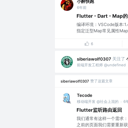
小醉快跑
6年前
Flutter - Dart - M
编译环境：VSCode版本:1.46.
指定泛型Map常见属性Map
6
关注了
siberiawolf0307
前端开发工程师 @undefined
赞了这篇文章
siberiawolf0307
Tecode
移动端开发 @社会上混的
6
·
Flutter监听路由返回
我们通常有这样一个需求：
之前的页面我们需要重新获