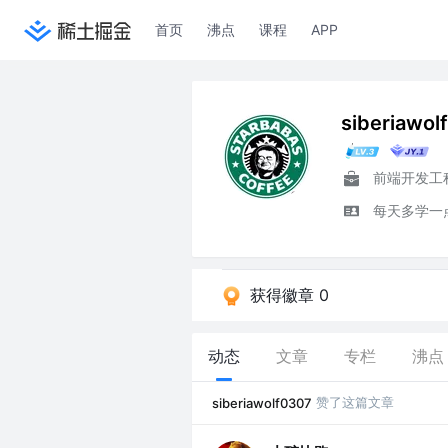
首页
沸点
课程
APP
siberiawol
前端开发工
每天多学一
获得徽章 0
动态
文章
专栏
沸点
赞了这篇文章
siberiawolf0307