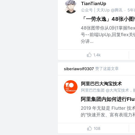
TianTianUp
公众号 | 天天Up @腾讯
5年
·
「一劳永逸」48张小图带
48张图带你从0到1掌握fl
号--前端UpUp,回复fl
分讲...
1.4k
赞了这篇文章
siberiawolf0307
阿里巴巴大淘宝技术
阿里集团内如何进行Flu
2019 年无疑是 Flutte
的“快速开发、富有表现力和
108