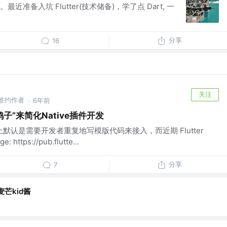
准备入坑 Flutter(技术储备)，学了点 Dart, 一
分享
16
关注
 掘金签约作者
6年前
·
“鸽子”来简化Native插件开发
开发上默认是需要开发者重复地写模版代码来接入，而近期 Flutter
tps://pub.flutte...
分享
7
麦芒kid酱