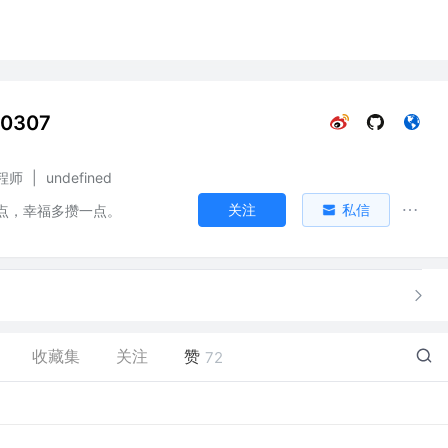
f0307
程师
|
undefined
关注
私信
点，幸福多攒一点。
收藏集
关注
赞
72