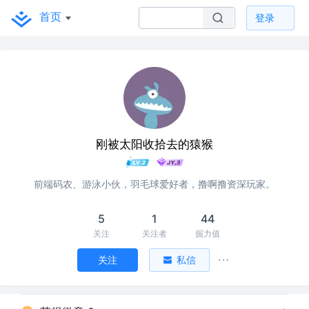
首页
登录
刚被太阳收拾去的猿猴
前端码农、游泳小伙，羽毛球爱好者，撸啊撸资深玩家。
5
1
44
关注
关注者
掘力值
关注
私信