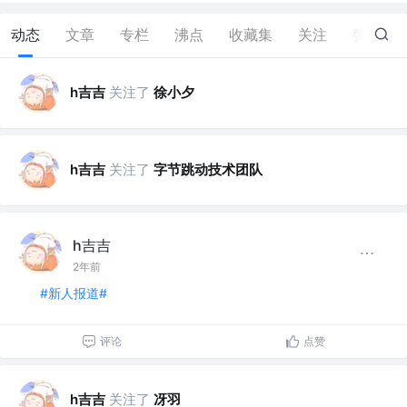
动态
文章
专栏
沸点
收藏集
关注
赞
0
h吉吉
关注了
徐小夕
h吉吉
关注了
字节跳动技术团队
h吉吉
2年前
#新人报道#
评论
点赞
h吉吉
关注了
冴羽