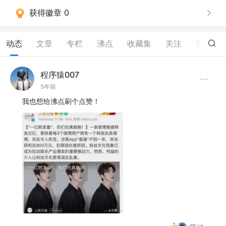
获得徽章 0
动态
文章
专栏
沸点
收藏集
关注
赞
32
程序猿007
5年前
我也想给沸点刷个点赞！