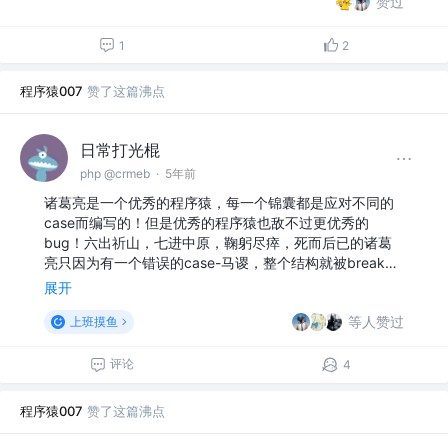
赞过
1
2
程序猿007
赞了这篇沸点
日常打光棍
php @crmeb
·
5年前
诸葛亮是一个优秀的程序猿，每一个锦囊都是应对不同的
case而编写的！但是优秀的程序猿也敌不过更优秀的
bug！六出祈山，七进中原，鞠躬尽瘁，死而后已的诸葛
亮只因为有一个错误的case-马谡，整个结构就被break…
展开
等人赞过
上班摸鱼
评论
4
程序猿007
赞了这篇沸点