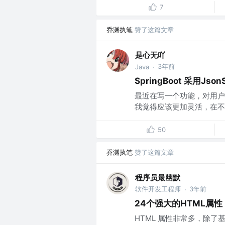
7
乔渊执笔
赞了这篇文章
是心无吖
3年前
Java
·
SpringBoot 采用Js
最近在写一个功能，对用户
我觉得应该更加灵活，在不
50
乔渊执笔
赞了这篇文章
程序员最幽默
软件开发工程师
3年前
·
24个强大的HTML属
HTML 属性非常多，除