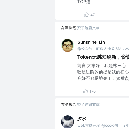
TCP连...
47
乔渊执笔
赞了这篇文章
Sunshine_Lin
@公众号：前端之神 & B站：
Token无感知刷新，
前言 大家好，我是林三心
础是进阶的前提是我的初心
户好不容易填完了，然后点击
170
乔渊执笔
赞了这篇文章
夕水
web前端开发 @xxx公司
2
·