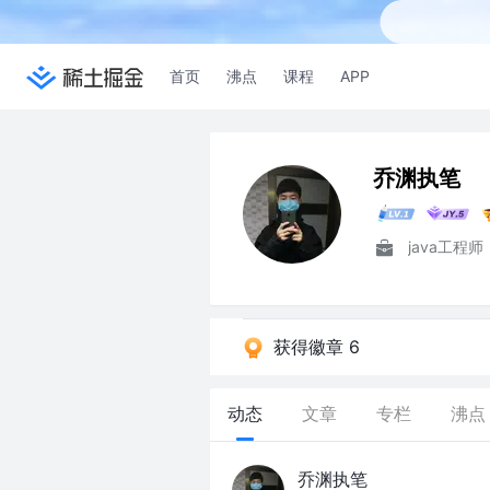
首页
沸点
课程
APP
乔渊执笔
java工程师
获得徽章 6
动态
文章
专栏
沸点
乔渊执笔