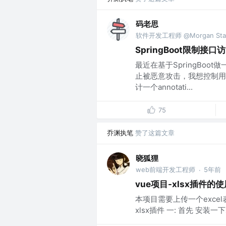
码老思
软件开发工程师 @Morgan Stan
SpringBoot限制接
最近在基于SpringBo
止被恶意攻击，我想控制用
计一个annotati...
75
乔渊执笔
赞了这篇文章
晓狐狸
web前端开发工程师
5年前
·
vue项目-xlsx插件的使
本项目需要上传一个exce
xlsx插件 一: 首先 安装一下xlsx