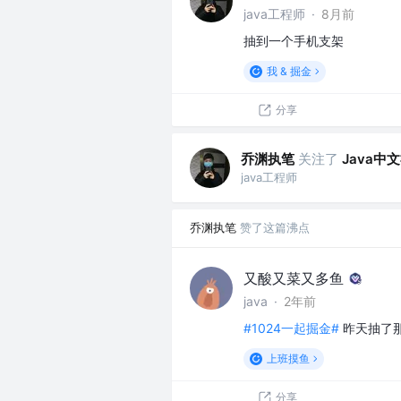
java工程师
·
8月前
抽到一个手机支架
我 & 掘金
分享
乔渊执笔
关注了
Java中
java工程师
乔渊执笔
赞了这篇沸点
又酸又菜又多鱼
java
·
2年前
#1024一起掘金#
昨天抽了
上班摸鱼
分享