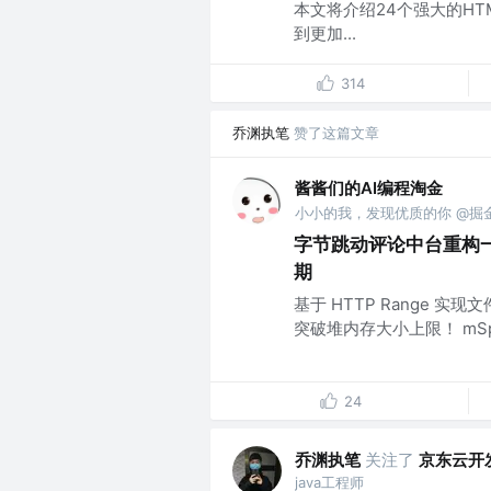
本文将介绍24个强大的H
到更加...
314
乔渊执笔
赞了这篇文章
酱酱们的AI编程淘金
小小的我，发现优质的你 @掘
字节跳动评论中台重构一周年
期
基于 HTTP Range 实现
突破堆内存大小上限！ mSpon
24
乔渊执笔
关注了
京东云开
java工程师