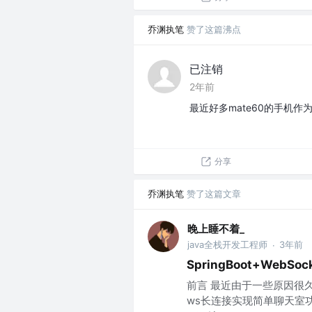
乔渊执笔
赞了这篇沸点
已注销
2年前
最近好多mate60的手机作
分享
乔渊执笔
赞了这篇文章
晚上睡不着_
java全栈开发工程师
3年前
·
SpringBoot+WebS
前言 最近由于一些原因很久
ws长连接实现简单聊天室功能 