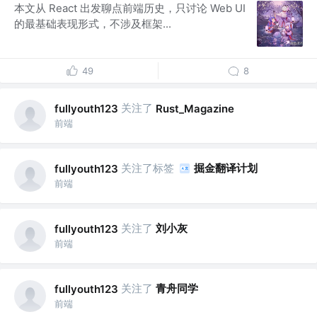
本文从 React 出发聊点前端历史，只讨论 Web UI
的最基础表现形式，不涉及框架...
49
8
关注了
fullyouth123
Rust_Magazine
前端
关注了标签
掘金翻译计划
fullyouth123
前端
关注了
刘小灰
fullyouth123
前端
关注了
青舟同学
fullyouth123
前端