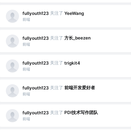
关注了
fullyouth123
YeeWang
前端
关注了
方长_beezen
fullyouth123
前端
关注了
fullyouth123
trigkit4
前端
关注了
前端开发爱好者
fullyouth123
前端
关注了
PDI技术写作团队
fullyouth123
前端