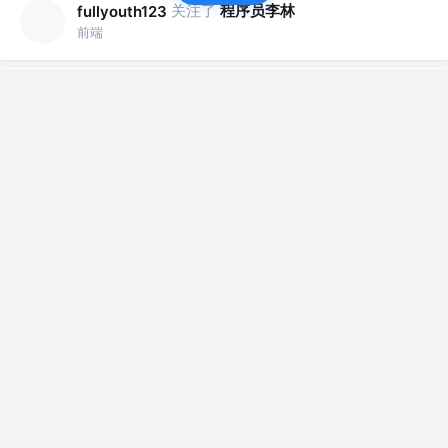
关注了
程序员李林
fullyouth123
前端
关注了
小志Chris
fullyouth123
前端
关注了
fullyouth123
ES2049
前端
关注了
程序员Sunday
fullyouth123
前端
关注了
youth君
fullyouth123
前端
fullyouth123
关注