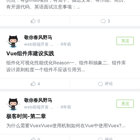
有开源代码、英语面试注意事项：...
0
3
敬你春风野马
关注
web前端开发 @wu
6年前
·
Vue组件库建设实践
组件化可视化性能优化Reason一、组件和抽象二、组件库
设计原则粒度一个组件不应该引用另...
评论
4
敬你春风野马
关注
web前端开发 @wu
6年前
·
极客时间-第二章
为什么需要VuexVuex使用机制如何在Vue中使用Vuex?...
评论
0