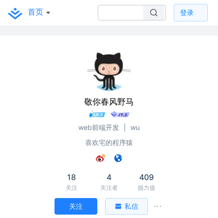
首页
登录
敬你春风野马
web前端开发
|
wu
喜欢宅的程序猿
18
4
409
关注
关注者
掘力值
关注
私信