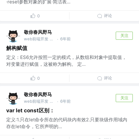
·reset参数对象的扩展·简洁表...
评论
0
敬你春风野马
关注
web前端开发 @wu
6年前
·
解构赋值
定义：ES6允许按照一定的模式，从数组和对象中提取值，
对变量进行赋值，这被称为解构。 定...
评论
0
敬你春风野马
关注
web前端开发 @wu
6年前
·
var let const区别：
定义:1.只在let命令所在的代码块内有效2.只要块级作用域内
存在let命令，它所声明的...