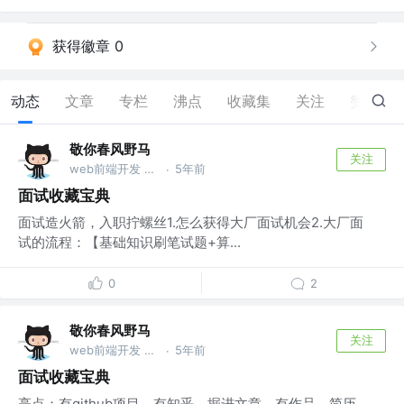
获得徽章 0
动态
文章
专栏
沸点
收藏集
关注
赞
0
敬你春风野马
关注
web前端开发 @wu
5年前
·
面试收藏宝典
面试造火箭，入职拧螺丝1.怎么获得大厂面试机会2.大厂面
试的流程：【基础知识刷笔试题+算...
0
2
敬你春风野马
关注
web前端开发 @wu
5年前
·
面试收藏宝典
亮点：有github项目，有知乎、掘进文章、有作品、简历、