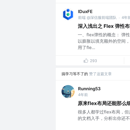
IDuxFE
前端 @深信服前端团队
4年
·
深入浅出之 Flex 弹性
一、flex弹性的概念：
以膨胀以填充额外的空间，
用了fle...
293
搞学习等不了的
赞了这篇文章
Running53
4年前
原来flex布局还能那么
很多人都学过flex布局，
的文档入手，分析出你还不知道的