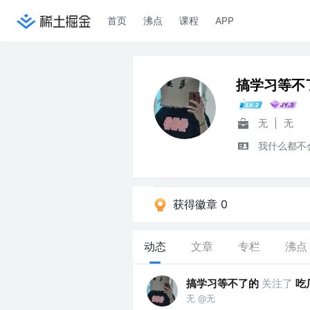
首页
沸点
课程
APP
搞学习等不
无
|
无
我什么都不
获得徽章 0
动态
文章
专栏
沸点
搞学习等不了的
关注了
吃
无 @无