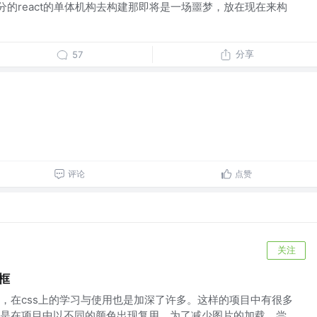
分的react的单体机构去构建那即将是一场噩梦，放在现在来构
分享
57
评论
点赞
关注
框
，在css上的学习与使用也是加深了许多。这样的项目中有很多
是在项目中以不同的颜色出现复用，为了减少图片的加载，尝