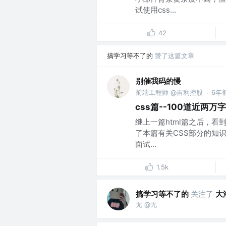
试使用css...
42
搞学习等不了的
赞了这篇文章
别催我码的慢
前端工程师 @吉利控股
6年
·
css篇--100道近两万
继上一篇html篇之后，看
了本篇有关CSS部分的知
面试...
1.5k
搞学习等不了的
关注了
大
无 @无