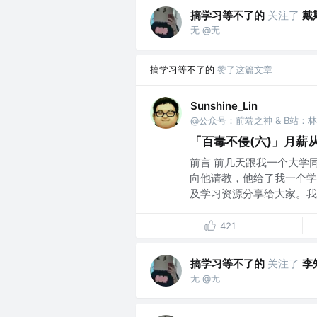
搞学习等不了的
关注了
戴
无 @无
搞学习等不了的
赞了这篇文章
Sunshine_Lin
@公众号：前端之神 & B站：
「百毒不侵(六)」月薪
前言 前几天跟我一个大学
向他请教，他给了我一个学
及学习资源分享给大家。我们
421
搞学习等不了的
关注了
李
无 @无