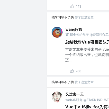
443
搞学习等不了的
赞了这篇文章
wangly19
🏆 掘金签约作者 @资深打杂
总结我对Vue项目团队
本篇文章主要带来的是 vue 
一个终结版出来，也就说明
迈...
288
搞学习等不了的
赞了这篇文章
又过去一天
web3D研究 @STARK INDUST
Vue中v-if和v-fo