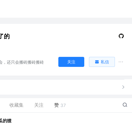
了的
关注
私信
会，还只会搬砖搬砖搬砖
收藏集
关注
赞
37
瓜的猹