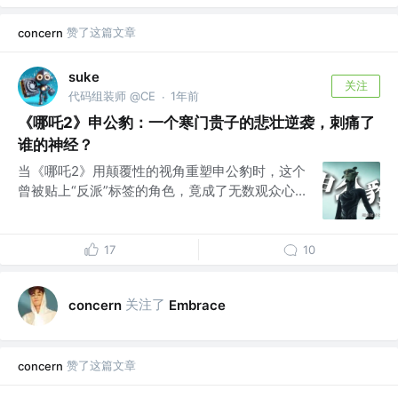
赞了这篇文章
concern
suke
关注
代码组装师 @CE
1年前
·
《哪吒2》申公豹：一个寒门贵子的悲壮逆袭，刺痛了
谁的神经？
当《哪吒2》用颠覆性的视角重塑申公豹时，这个
曾被贴上“反派”标签的角色，竟成了无数观众心...
17
10
关注了
concern
Embrace
赞了这篇文章
concern