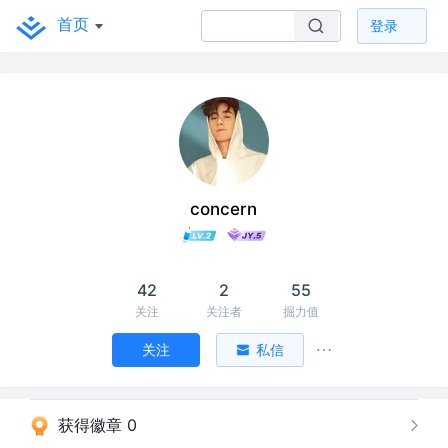
首页
登录
concern
42
2
55
关注
关注者
掘力值
关注
私信
获得徽章 0