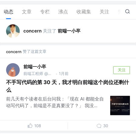
动态
文章
专栏
沸点
收藏集
关注
赞
64
关注了
前端一小卒
concern
赞了这篇文章
concern
前端一小卒
关注
前端工程师 @某创业公司
1月前
·
不手写代码的第 30 天，我才明白前端这个岗位还剩什
么
前几天有个读者在后台问我：「现在 AI 都能全自
动写代码了，前端是不是真要没了？」 我没...
108
30