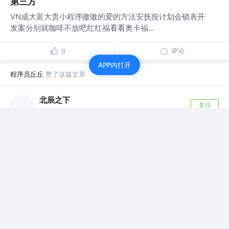
第三方
VN成大富大贵小程序嗷嗷的爱的方法安抚按计划会锁表开
发案分别就咖啡不放吧红红福看看奥卡福...
评论
0
APP内打开
程序员丘丘
赞了这篇文章
北辰之下
关注
学生 @惠州学院
4年前
·
js中json字符串转为json对象和json对象转为json字
符串
var obj = JSON.parse(str); //由JSON字符串转换为
JSON...
1
4
程序员丘丘
赞了这篇文章