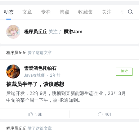
动态
文章
专栏
沸点
收藏集
关注
赞
21
程序员丘丘
关注了
飘渺Jam
程序员丘丘
赞了这篇文章
雪梨酒色托帕石
关注
Java攻城狮
2年前
·
被裁员半年了，谈谈感想
后端开发，22年9月，跳槽到某新能源生态企业，23年3月
中旬的某个周一下午，被HR通知到...
1.6k
461
程序员丘丘
赞了这篇文章