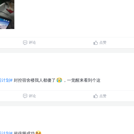
评论
点赞
生活计划#
封控宿舍楼我人都傻了
，一觉醒来看到个这
评论
点赞
生活计划#
超倍频成功