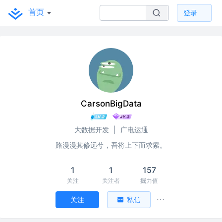
首页
登录
CarsonBigData
大数据开发
|
广电运通
路漫漫其修远兮，吾将上下而求索。
1
1
157
关注
关注者
掘力值
关注
私信