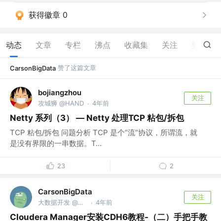
获得徽章 0
动态
文章
专栏
沸点
收藏集
关注
赞
1
赞了这篇文章
CarsonBigData
bojiangzhou
关注
攻城狮 @HAND
4年前
·
Netty 系列（3） — Netty 处理TCP 粘包/拆包
TCP 粘包/拆包 问题分析 TCP 是个“流”协议，所谓流，就
是没有界限的一串数据。T...
23
2
CarsonBigData
关注
大数据开发 @广电运通
4年前
·
Cloudera Manager安装CDH6教程-（二）手把手教