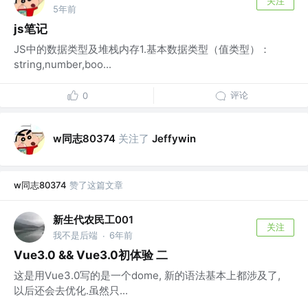
关注
5年前
js笔记
JS中的数据类型及堆栈内存1.基本数据类型（值类型）：
string,number,boo...
评论
0
w同志80374
关注了
Jeffywin
w同志80374
赞了这篇文章
新生代农民工001
关注
我不是后端
6年前
·
Vue3.0 && Vue3.0初体验 二
这是用Vue3.0写的是一个dome, 新的语法基本上都涉及了,
以后还会去优化.虽然只...