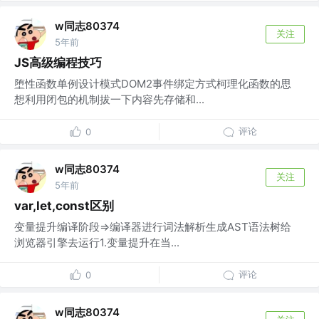
w同志80374
关注
5年前
JS高级编程技巧
堕性函数单例设计模式DOM2事件绑定方式柯理化函数的思
想利用闭包的机制拔一下内容先存储和...
评论
0
w同志80374
关注
5年前
var,let,const区别
变量提升编译阶段=>编译器进行词法解析生成AST语法树给
浏览器引擎去运行1.变量提升在当...
评论
0
w同志80374