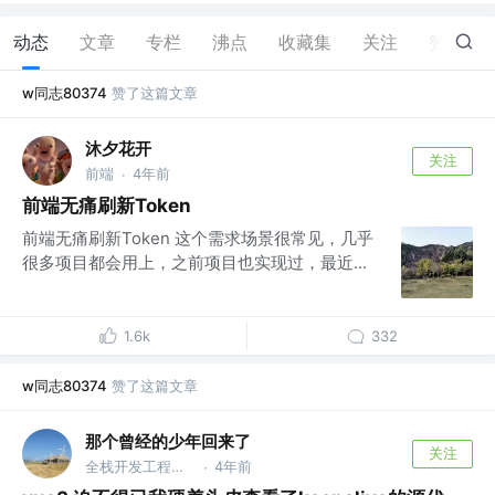
动态
文章
专栏
沸点
收藏集
关注
赞
4
w同志80374
赞了这篇文章
沐夕花开
关注
前端
4年前
·
前端无痛刷新Token
前端无痛刷新Token 这个需求场景很常见，几乎
很多项目都会用上，之前项目也实现过，最近...
1.6k
332
w同志80374
赞了这篇文章
那个曾经的少年回来了
关注
全栈开发工程师 @公众号：那个曾经的少年回来了
4年前
·