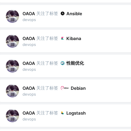
关注了标签
OAOA
Ansible
devops
关注了标签
OAOA
Kibana
devops
关注了标签
性能优化
OAOA
devops
关注了标签
OAOA
Debian
devops
关注了标签
OAOA
Logstash
devops