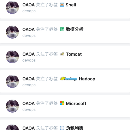
关注了标签
OAOA
Shell
devops
关注了标签
数据分析
OAOA
devops
关注了标签
OAOA
Tomcat
devops
关注了标签
OAOA
Hadoop
devops
关注了标签
OAOA
Microsoft
devops
关注了标签
负载均衡
OAOA