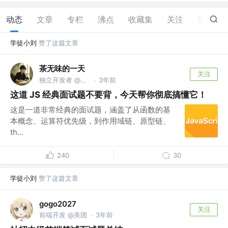
动态
文章
专栏
沸点
收藏集
关注
赞
12
学徒小刘
赞了这篇文章
茶无味的一天
关注
独立开发者 @迅排
3年前
·
这道 JS 经典面试题不要背，今天帮你彻底搞懂它！
这是一道非常经典的面试题，涵盖了从函数的基
本概念、运算符优先级，到作用域链、原型链、
th...
240
30
学徒小刘
赞了这篇文章
gogo2027
关注
前端开发 @美团
3年前
·