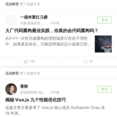
花染醉墨
赞了这篇文章
一袋米要扛几楼
关注
大龄进城农民工 @字节跳动
5年前
·
大厂代码重构最佳实践，你真的会代码重构吗？
从0->1一次性完成重构的理想场景只存在于理想
中。如果真实存在，只能说明项目过小或者已经...
115
17
花染醉墨
赞了这篇文章
黄轶
关注
前端架构师 @zoom.us
5年前
·
揭秘 Vue.js 九个性能优化技巧
这篇文章主要参考了 Vue.js 核心成员 Guillaume Chau 在
19 年美...