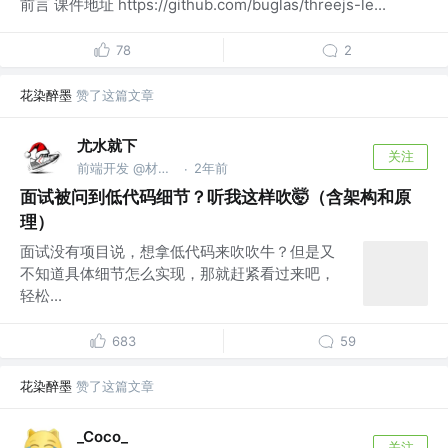
前言 课件地址 https://github.com/buglas/threejs-le...
78
2
花染醉墨
赞了这篇文章
尤水就下
关注
前端开发 @材料成型
2年前
·
面试被问到低代码细节？听我这样吹🤯（含架构和原
理）
面试没有项目说，想拿低代码来吹吹牛？但是又
不知道具体细节怎么实现，那就赶紧看过来吧，
轻松...
683
59
花染醉墨
赞了这篇文章
_Coco_
关注