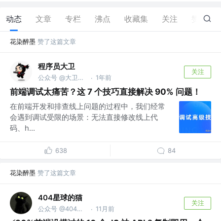
动态
文章
专栏
沸点
收藏集
关注
赞
65
花染醉墨
赞了这篇文章
程序员大卫
关注
公众号 @大卫职场说
1年前
·
前端调试太痛苦？这 7 个技巧直接解决 90% 问题！
在前端开发和排查线上问题的过程中，我们经常
会遇到调试受限的场景：无法直接修改线上代
码、h...
638
84
花染醉墨
赞了这篇文章
404星球的猫
关注
公众号 @404星球的猫
11月前
·