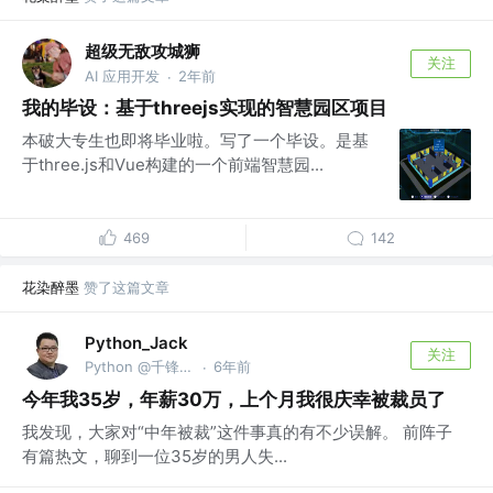
超级无敌攻城狮
关注
AI 应用开发
2年前
·
我的毕设：基于threejs实现的智慧园区项目
本破大专生也即将毕业啦。写了一个毕设。是基
于three.js和Vue构建的一个前端智慧园...
469
142
花染醉墨
赞了这篇文章
Python_Jack
关注
Python @千锋教育
6年前
·
今年我35岁，年薪30万，上个月我很庆幸被裁员了
我发现，大家对“中年被裁”这件事真的有不少误解。 前阵子
有篇热文，聊到一位35岁的男人失...