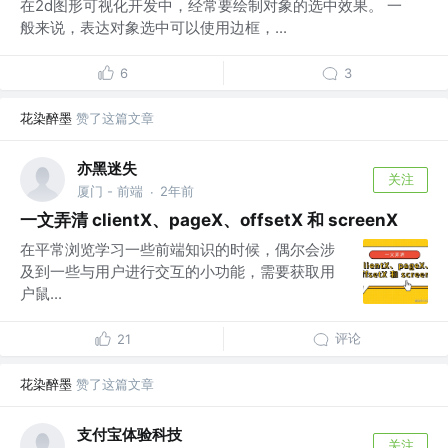
在2d图形可视化开发中，经常要绘制对象的选中效果。 一
般来说，表达对象选中可以使用边框，...
6
3
花染醉墨
赞了这篇文章
亦黑迷失
关注
厦门 - 前端
2年前
·
一文弄清 clientX、pageX、offsetX 和 screenX
在平常浏览学习一些前端知识的时候，偶尔会涉
及到一些与用户进行交互的小功能，需要获取用
户鼠...
评论
21
花染醉墨
赞了这篇文章
支付宝体验科技
关注