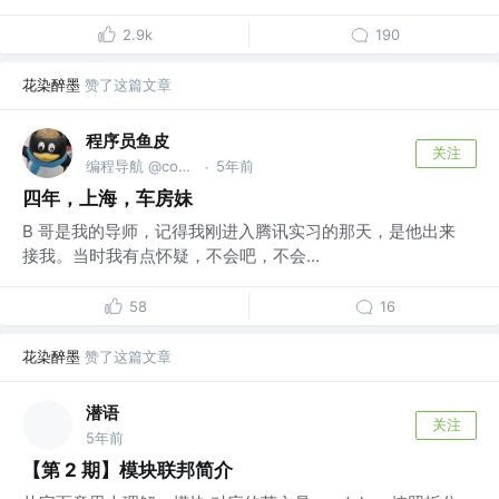
2.9k
190
花染醉墨
赞了这篇文章
程序员鱼皮
关注
编程导航 @codefather.cn
5年前
·
四年，上海，车房妹
B 哥是我的导师，记得我刚进入腾讯实习的那天，是他出来
接我。当时我有点怀疑，不会吧，不会...
58
16
花染醉墨
赞了这篇文章
潜语
关注
5年前
【第 2 期】模块联邦简介