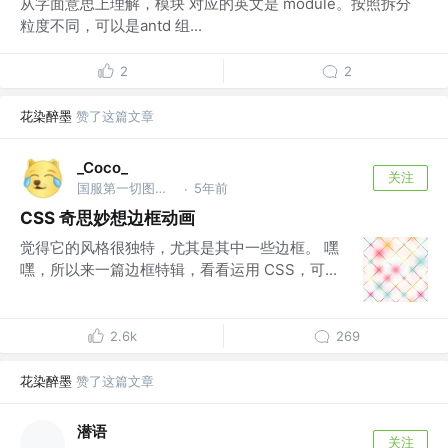
从字面意思上理解，模块 对应的英文是 module。按照拆分
粒度不同，可以是antd 组...
2
2
花染醉墨
赞了这篇文章
_Coco_
关注
国服第一切图仔 @Shopee
5年前
·
CSS 奇思妙想边框动画
觉得它的风格很独特，尤其是其中一些边框。 嘿
嘿，所以来一篇边框特辑，看看运用 CSS，可...
2.6k
269
花染醉墨
赞了这篇文章
潜语
关注