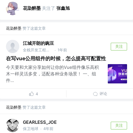
花染醉墨
关注了
张鑫旭
花染醉墨
赞了这篇文章
江城开朗的豌豆
关注
全栈开发工程师 ｜ https://yangtao.xyz/#/
1年前
·
在写vue公用组件的时候，怎么提高可配置性
今天要和大家分享如何让你的Vue组件像乐高积
木一样灵活多变，适配各种业务场景！ 一、组
件...
评论
4
花染醉墨
赞了这篇文章
GEARLESS_JOE
关注
保卫地球
4年前
·