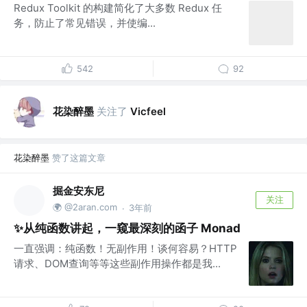
Redux Toolkit 的构建简化了大多数 Redux 任
务，防止了常见错误，并使编...
542
92
花染醉墨
关注了
Vicfeel
花染醉墨
赞了这篇文章
掘金安东尼
关注
🌍 @2aran.com
3年前
·
✨从纯函数讲起，一窥最深刻的函子 Monad
一直强调：纯函数！无副作用！谈何容易？HTTP
请求、DOM查询等等这些副作用操作都是我...