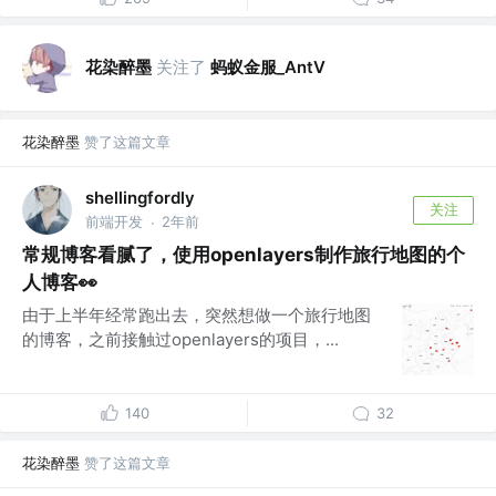
花染醉墨
关注了
蚂蚁金服_AntV
花染醉墨
赞了这篇文章
shellingfordly
关注
前端开发
2年前
·
常规博客看腻了，使用openlayers制作旅行地图的个
人博客👀
由于上半年经常跑出去，突然想做一个旅行地图
的博客，之前接触过openlayers的项目，...
140
32
花染醉墨
赞了这篇文章