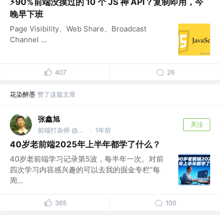
⚡90%前端没摸过的 10 个 JS 神 API？复制即用，今
晚早下班
Page Visibility、Web Share、Broadcast
Channel ...
407
26
花染醉墨
赞了这篇文章
张鑫旭
关注
前端打杂师 @阅文集团
1年前
·
40岁老前端2025年上半年都学了什么？
40岁老前端学习记录第5波，每半年一次。对前
四次学习内容感兴趣的可以去我的掘金专栏“每
周...
365
100