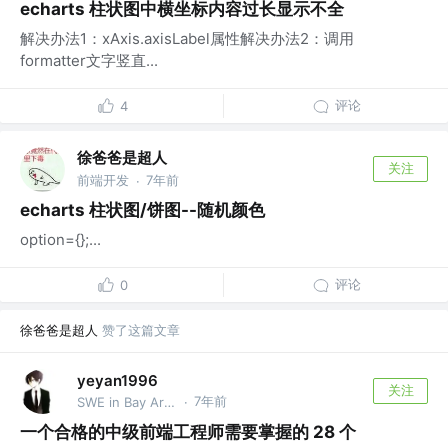
echarts 柱状图中横坐标内容过长显示不全
解决办法1：xAxis.axisLabel属性解决办法2：调用
formatter文字竖直...
评论
4
徐爸爸是超人
关注
前端开发
7年前
·
echarts 柱状图/饼图--随机颜色
option={};...
评论
0
徐爸爸是超人
赞了这篇文章
yeyan1996
关注
7年前
SWE in Bay Area @TikTok
·
一个合格的中级前端工程师需要掌握的 28 个