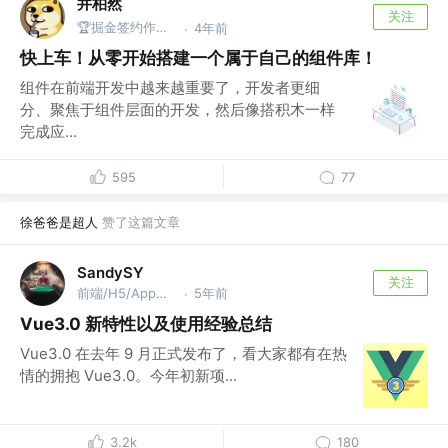
井柏然
关注
🏆掘金签约作者 @ FE
4年前
·
快上车！从零开始搭建一个属于自己的组件库！
组件在前端开发中越来越重要了，开发者更细
分、聚焦于组件层面的开发，然后像搭积木一样
完成应...
595
77
徐爸爸是超人
赞了这篇文章
SandySY
关注
前端/H5/App开发 @浪潮
5年前
·
Vue3.0 新特性以及使用经验总结
Vue3.0 在去年 9 月正式发布了，看大家都有在热
情的拥抱 Vue3.0。今年初新项...
3.2k
180