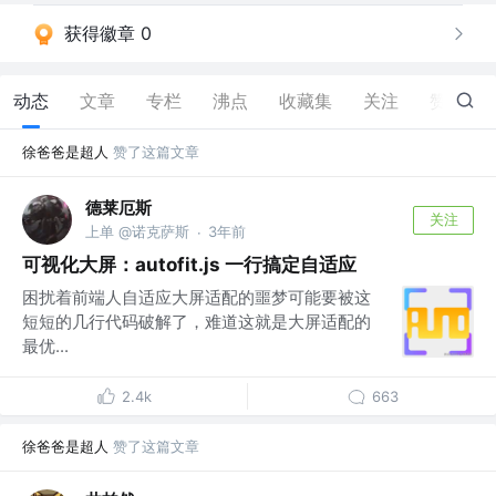
获得徽章 0
动态
文章
专栏
沸点
收藏集
关注
赞
7
徐爸爸是超人
赞了这篇文章
德莱厄斯
关注
上单 @诺克萨斯
3年前
·
可视化大屏：autofit.js 一行搞定自适应
困扰着前端人自适应大屏适配的噩梦可能要被这
短短的几行代码破解了，难道这就是大屏适配的
最优...
2.4k
663
徐爸爸是超人
赞了这篇文章