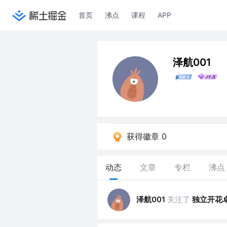
首页
沸点
课程
APP
泽航001
获得徽章 0
动态
文章
专栏
沸点
泽航001
关注了
独立开花