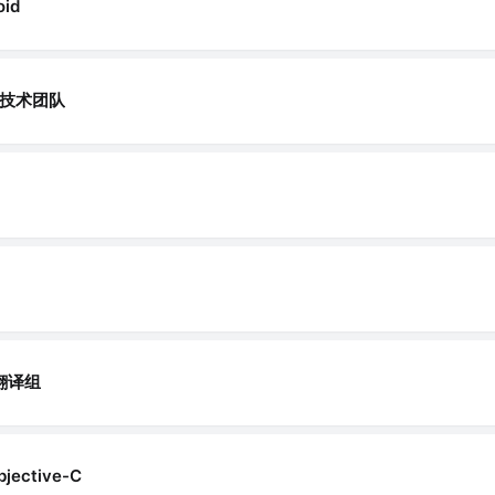
id
端技术团队
G翻译组
bjective-C