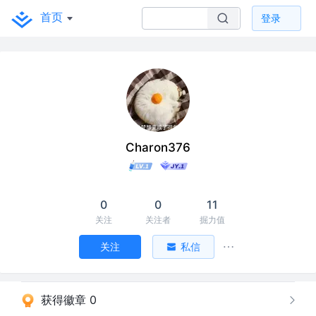
首页
登录
Charon376
0
0
11
关注
关注者
掘力值
关注
私信
获得徽章 0