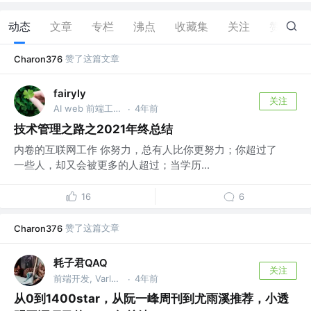
动态
文章
专栏
沸点
收藏集
关注
赞
3
赞了这篇文章
Charon376
fairyly
关注
AI web 前端工程师
4年前
·
技术管理之路之2021年终总结
内卷的互联网工作 你努力，总有人比你更努力；你超过了
一些人，却又会被更多的人超过；当学历...
16
6
赞了这篇文章
Charon376
耗子君QAQ
关注
前端开发, Varlet @无锡某公司
4年前
·
从0到1400star，从阮一峰周刊到尤雨溪推荐，小透