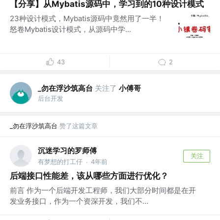
【分享】从Mybatis源码中，学习到的10种设计模式
23种设计模式，Mybatis源码中竟然用了一半！
怒卷Mybatis设计模式，从源码中学...
43
2
_勿在浮沙筑高台
关注了
小傅哥
后台开发
_勿在浮沙筑高台
赞了这篇文章
沉迷学习的罗师傅
关注
有梦想的打工仔
4年前
·
后端接口性能差，该从哪些方面进行优化？
前言 作为一个后端开发工程师，我们大部分时间都是在开
发业务接口，作为一个资深开发，我们不...