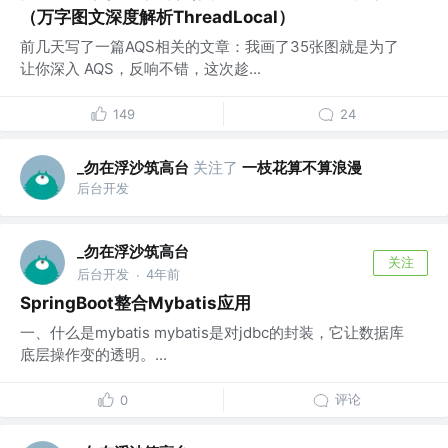
（万字图文深度解析ThreadLocal）
前几天写了一篇AQS相关的文章：我画了35张图就是为了
让你深入 AQS，反响不错，这次趁...
149
24
_勿在浮沙筑高台
关注了
一枝花算不算浪漫
后台开发
_勿在浮沙筑高台
关注
后台开发
4年前
·
SpringBoot整合Mybatis应用
一、什么是mybatis mybatis是对jdbc的封装，它让数据库
底层操作变的透明。...
评论
0