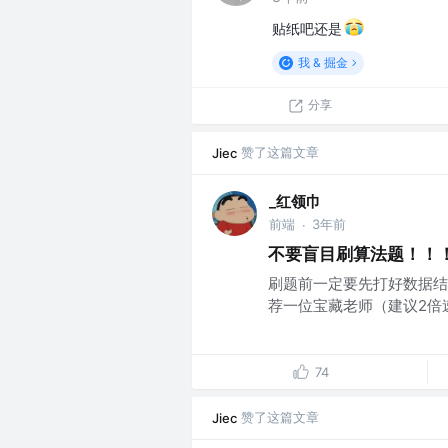
贴纸吧还是
我 & 掘金
分享
赞了这篇文章
Jiec
_红领巾
前端
3年前
·
不要盲目刷算法题！！
刷题前一定要先打好数据结
荐一位宝藏老师（建议2倍速观看）： h
74
赞了这篇文章
Jiec