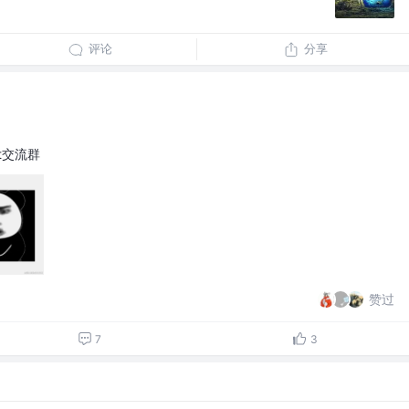
评论
分享
t交流群
赞过
7
3