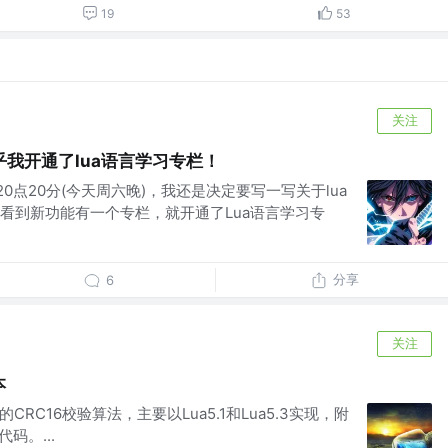
19
53
关注
我开通了lua语言学习专栏！
日20点20分(今天周六晚)，我还是决定要写一写关于lua
看到新功能有一个专栏，就开通了Lua语言学习专
分享
6
关注
本
CRC16校验算法，主要以Lua5.1和Lua5.3实现，附
码。...