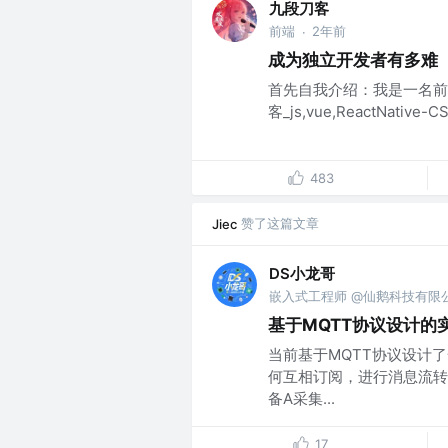
九段刀客
前端
2年前
·
成为独立开发者有多难
首先自我介绍：我是一名前
客_js,vue,ReactNat
483
赞了这篇文章
Jiec
DS小龙哥
嵌入式工程师 @仙鹅科技有限
基于MQTT协议设计的
当前基于MQTT协议设计
何互相订阅，进行消息流转
备A采集...
17