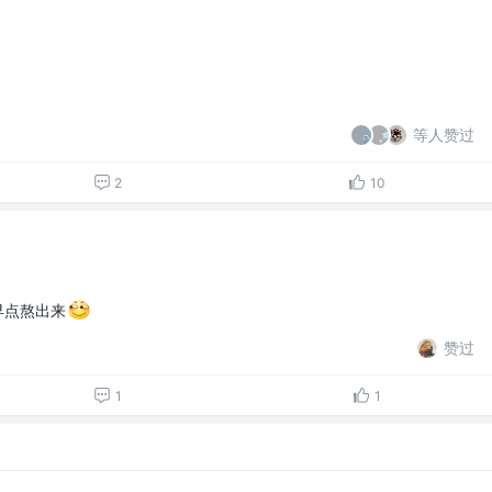
等人赞过
2
10
早点熬出来
赞过
1
1