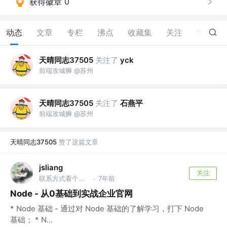
获得徽章 0
动态
文章
专栏
沸点
收藏集
关注
赞
3
天晴同志37505
关注了
yck
前端攻城狮 @苏州
天晴同志37505
关注了
石燕平
前端攻城狮 @苏州
天晴同志37505
赞了这篇文章
jsliang
关注
联系方式看个人主页 @金山办公软件
7年前
·
Node - 从0基础到实战企业官网
* Node 基础 - 通过对 Node 基础的了解学习，打下 Node
基础； * N...