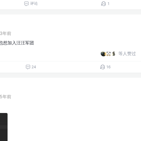
评论
1
3年前
也想加入汪汪军团
等人赞过
24
16
5年前