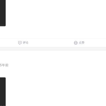
评论
点赞
5年前