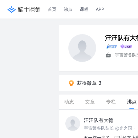
首页
沸点
课程
APP
汪汪队有大
宇宙警备队
获得徽章 3
动态
文章
专栏
沸点
汪汪队有大德
宇宙警备队队长 @光之国
·
五一都一半了，可我还在上