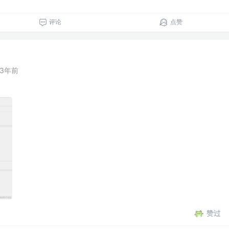
评论
点赞
3年前
赞过