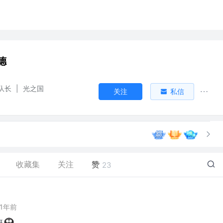
德
队长
|
光之国
关注
私信
收藏集
关注
赞
23
1年前
班