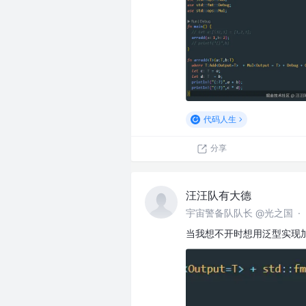
代码人生
分享
汪汪队有大德
宇宙警备队队长 @光之国
·
当我想不开时想用泛型实现