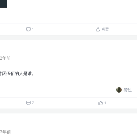
点赞
1
2年前
讨厌伍佰的人是谁。
赞过
7
1
3年前