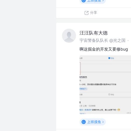
上班摸鱼
分享
汪汪队有大德
宇宙警备队队长 @光之国
·
啊这掘金的开发又要修bug
上班摸鱼