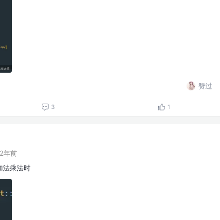
赞过
3
1
2年前
加法乘法时