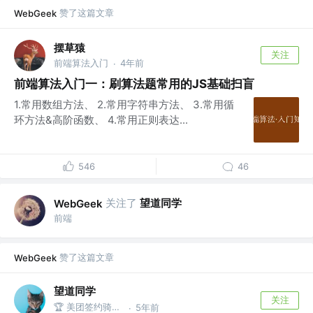
赞了这篇文章
WebGeek
摆草猿
关注
前端算法入门
4年前
·
前端算法入门一：刷算法题常用的JS基础扫盲
1.常用数组方法、 2.常用字符串方法、 3.常用循
环方法&高阶函数、 4.常用正则表达...
546
46
关注了
望道同学
WebGeek
前端
赞了这篇文章
WebGeek
望道同学
关注
🏆 美团签约骑手 @.
5年前
·