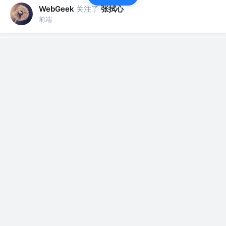
关注了
张拭心
WebGeek
前端
赞了这篇文章
WebGeek
小帅的编程笔记
关注
公号 @ 小帅的编程笔记
4年前
·
详解JavaScript中this指向的优先级（三）
上篇文章中：bind\call\apply、构造函数、箭头
函数中的this指向（二），我...
评论
3
关注了
WebGeek
itclanCoder
前端