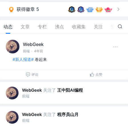
获得徽章 5
动态
文章
专栏
沸点
收藏集
关注
赞
13
WebGeek
前端
·
4年前
#新人报道#
卷起来
评论
点赞
关注了
王中阳AI编程
WebGeek
前端
关注了
程序员山月
WebGeek
前端