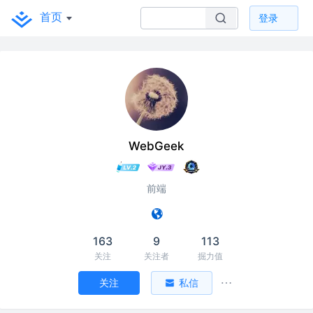
首页
登录
WebGeek
前端
163
9
113
关注
关注者
掘力值
关注
私信