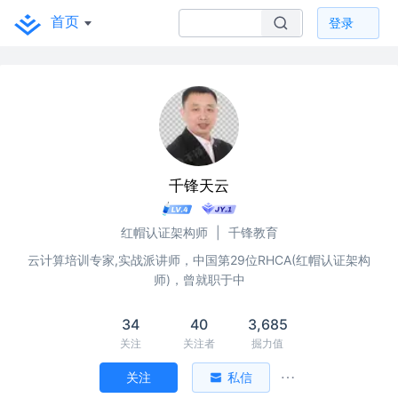
首页
登录
千锋天云
红帽认证架构师
|
千锋教育
云计算培训专家,实战派讲师，中国第29位RHCA(红帽认证架构
师)，曾就职于中
34
40
3,685
关注
关注者
掘力值
关注
私信