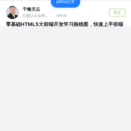
APP内打开
千锋天云
关注
红帽认证架构师 @千锋教育
6年前
·
零基础HTML5大前端开发学习路线图，快速上手前端
的窍门
近几年，互联网行业新生了很多的职业。在众多的新生职业
中备受瞩目的当属前端工程师，薪资高、...
评论
0
千锋天云
关注
红帽认证架构师 @千锋教育
6年前
·
零基础的UI设计入门，你想了解的都在这儿
UI即User Interface（用户界面)，简称UI，是指对软件的人
机交互、操作逻辑...
评论
0