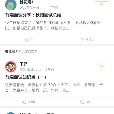
桃花扇J
关注
Web前端开发工程师 @海康威视
4年前
·
前端面试分享：秋招面试总结
今年秋招结束了，虽然拿到的offer不多，不能和大佬们相
比，但是自己已经满足了。秋招的过...
评论
0
桃花扇J
赞了这篇文章
子弈
关注
前端 @alibaba
5年前
·
前端面试知识点（一）
这要是都会，薪资估计在 70W上 左右、面试，拿来吧、子
奕，文章好长，要忍一忍、告辞、巨...
3.5k
351