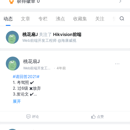
获得徽章 0
动态
文章
专栏
沸点
收藏集
关注
赞
1
桃花扇J
关注了
Hikvision前端
Web前端开发工程师 @海康威视
桃花扇J
Web前端开发工程师 @海康威视
·
4年前
#请回答2021#
1. 考驾照 ✔️
2. 过6级 ✖️放弃
3.发论文 ✔️…
展开
评论
点赞