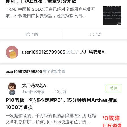
刚刚，TRAE宣布，全量免费开放
TRAE 中国版 SOLO 现在已经对全部用户免费开
放，不仅能自由切换模型，还支持接入自...
189
121
关注了
大厂码农老A
user1699129799305
赞了这篇文章
user1699129799305
大厂码农老A
关注
Java技术专家 @阿里巴巴
10月前
·
P10老板一句‘搞不定就P0’，15分钟我用Arthas捞回
1000万资损
一次超惊险的、千万级资损的故障排查经历 这篇
文章我就讲讲，如何用arthas快速定位了线...