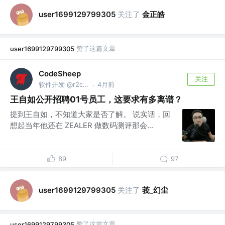
关注了
金正皓
user1699129799305
赞了这篇文章
user1699129799305
CodeSheep
关注
软件开发 @r2coding.com
4月前
·
王自如公开招聘01号员工，这要求有多离谱？
提到王自如，不知道大家是否了解。 说实话，回
想起当年他还在 ZEALER 做数码测评那会...
89
97
关注了
莪_幻尘
user1699129799305
赞了这篇文章
user1699129799305