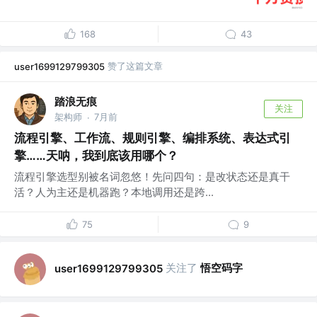
168
43
赞了这篇文章
user1699129799305
踏浪无痕
关注
架构师
7月前
·
流程引擎、工作流、规则引擎、编排系统、表达式引
擎……天呐，我到底该用哪个？
流程引擎选型别被名词忽悠！先问四句：是改状态还是真干
活？人为主还是机器跑？本地调用还是跨...
75
9
关注了
悟空码字
user1699129799305