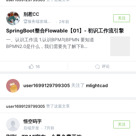
别惹CC
关注
🏆服务端攻城狮 @宇宙厂
2年前
·
SpringBoot整合Flowable【01】- 初识工作流引擎
一、认识工作流 1.认识BPM与BPMN 要知道
BPMN2.0是什么，我们需要先了解下B...
评论
16
关注了
user1699129799305
mlightcad
赞了这篇文章
user1699129799305
悟空码字
关注
后端开发
7月前
·