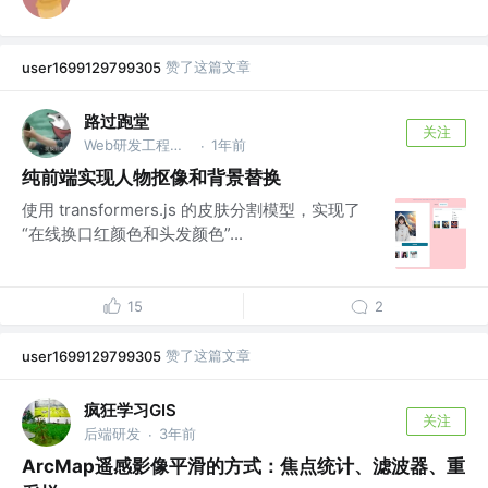
赞了这篇文章
user1699129799305
路过跑堂
关注
Web研发工程师 @腾讯
1年前
·
纯前端实现人物抠像和背景替换
使用 transformers.js 的皮肤分割模型，实现了
“在线换口红颜色和头发颜色”...
15
2
赞了这篇文章
user1699129799305
疯狂学习GIS
关注
后端研发
3年前
·
ArcMap遥感影像平滑的方式：焦点统计、滤波器、重