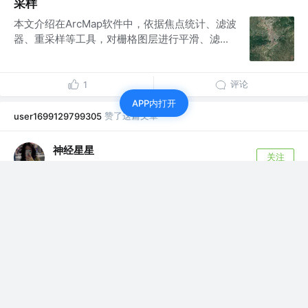
采样
本文介绍在ArcMap软件中，依据焦点统计、滤波
器、重采样等工具，对栅格图层进行平滑、滤...
评论
1
APP内打开
赞了这篇文章
user1699129799305
神经星星
关注
首席外卖点评师 @HyperAI超神经
1年前
·
基于 2,500 平方公里实景数据，北师大团队提出
StarFusion 模型，实现高空间分辨率图像预测
在科技浪潮是推动下，传统农业正经历一场智能
化变革。作为现代农业的「千里眼」，农业遥感
通过...
评论
1