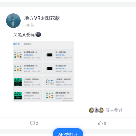
地方VR太阳花惹
3年前
又黑又爱玩
等人赞过
2
8
APP内打开