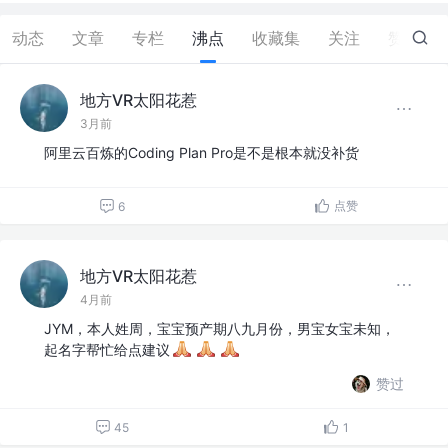
动态
文章
专栏
沸点
收藏集
关注
赞
36
地方VR太阳花惹
3月前
阿里云百炼的Coding Plan Pro是不是根本就没补货
点赞
6
地方VR太阳花惹
4月前
JYM，本人姓周，宝宝预产期八九月份，男宝女宝未知，
起名字帮忙给点建议
赞过
45
1