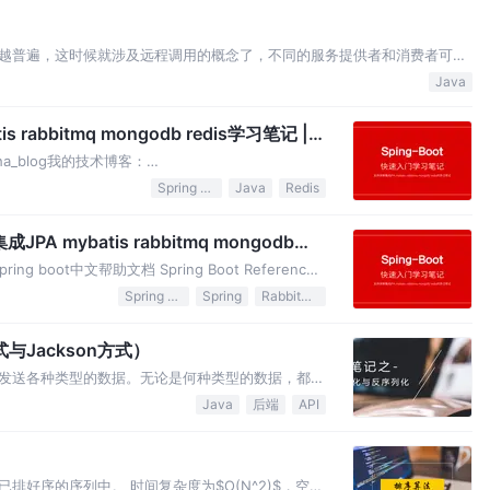
越普遍，这时候就涉及远程调用的概念了，不同的服务提供者和消费者可能
架都是基于两大类：1.基于HTTP协议的Spring Cloud框架。2.基于
Java
看看基于Dub…
s rabbitmq mongodb redis学习笔记 |
_blog我的技术博客：
ngBoot学习笔记–全注解方式2.pringboot中文帮助文档Sprin
Spring Boot
Java
Redis
PA mybatis rabbitmq mongodb
ring boot中文帮助文档 Spring Boot Reference
指南》---说明：本文档翻译的版本：1.4.1.RELEASE。
Spring Boot
Spring
RabbitMQ
与Jackson方式）
发送各种类型的数据。无论是何种类型的数据，都会
方需要把这个Java对象转换为字节序列，才能在网
Java
后端
API
为Java对象。 现在主要的序列化方式主要是两个
排好序的序列中。 时间复杂度为$O(N^2)$，空间