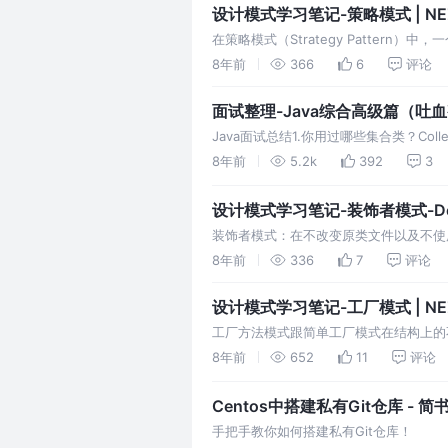
设计模式学习笔记-策略模式 | N
在策略模式（Strategy Patter
式。 在策略模式中，我们创建表示各种策略
8年前
366
6
评论
改变 context 对象的执行算法。
面试整理-Java综合高级篇（吐血整
Java面试总结1.你用过哪些集合类？Collection
└Stack└SetMap├Hashtable├HashM
8年前
5.2k
392
3
设计模式学习笔记-装饰者模式-Decora
装饰者模式：在不改变原类文件以及不使
的功能。它是通过创建一个包装对象，也
8年前
336
7
评论
设计模式学习笔记-工厂模式 | N
工厂方法模式跟简单工厂模式在结构上的
厂类，而简单工厂模式的核心在一个具体
8年前
652
11
评论
下发，分布式比集中式更具优势。
Centos中搭建私有Git仓库 - 简
手把手教你如何搭建私有Git仓库！