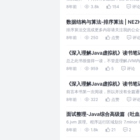
复杂度为$O(1)$。算法是稳定的，比
8年前
3.8k
154
评
次往前插入时，是按顺序依次往前找，可
查找的方式，即折半…
数据结构与算法-排序算法 | NEZ
排序算法交流或更多内容请关注我的公众号：
https://nezha.github.io
8年前
250
点赞
评
数据，插入到前边已
《深入理解Java虚拟机》读书笔
总之此书很值得一读，不管是理解JVM内
的还是挺全面的。 对于Java程序员来
8年前
959
5
评论
去写配对的delete/free代码，不
解虚拟机的机…
《深入理解Java虚拟机》读书笔记 
前言本书第一次阅读，所以并没有全篇通读
圾回收机器与内存分配策略第4章JVM
8年前
322
点赞
评
面试整理-Java综合高级篇（吐
6.jvm 原理。程序运行区域划分 7.min
单介绍算法 Minor GC触发条件：当Ed
8年前
1.8k
21
2
且获取的是可中断锁，然后…