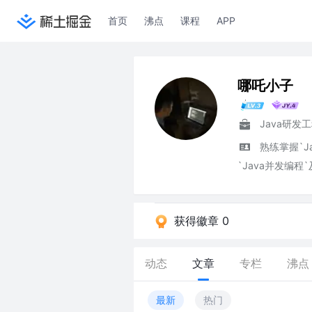
首页
沸点
课程
APP
哪吒小子
Java研发
熟练掌握`Ja
`Java并发编程`
获得徽章 0
动态
文章
专栏
沸点
最新
热门