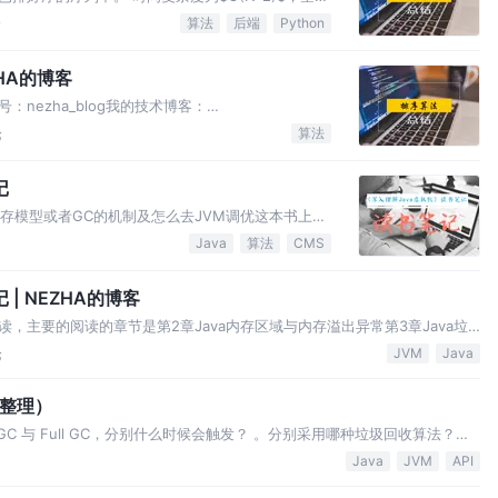
较次数和交换次数都与初始序列有关。 直接插入排序每
论
算法
后端
Python
在这里进行优化，往前找合适的插入位置时采用二分
HA的博客
nezha_blog我的技术博客：
冒泡排序原理性能优化###代码插入排序原理依次选择一个待排序的
论
算法
记
存模型或者GC的机制及怎么去JVM调优这本书上写
说，在虚拟机自动内存管理机制下，不需要为new操作
Java
算法
CMS
容易出现内存泄漏。但是如果出现内存泄漏问题，如果不了
| NEZHA的博客
，主要的阅读的章节是第2章Java内存区域与内存溢出异常第3章Java垃
性能监控与故障处理工具第7章虚拟机类加载机制总之此书很
论
JVM
Java
血整理）
or GC 与 Full GC，分别什么时候会触发？ 。分别采用哪种垃圾回收算法？简
en区满时，触发Minor GC。 从put方法的实现可以看出，它先获取了锁，并
Java
JVM
API