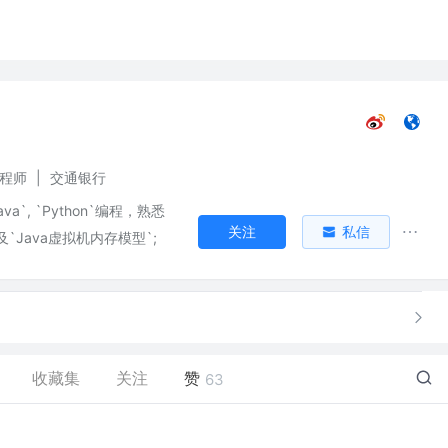
工程师
|
交通银行
va`, `Python`编程，熟悉
关注
私信
及`Java虚拟机内存模型`;
收藏集
关注
赞
63