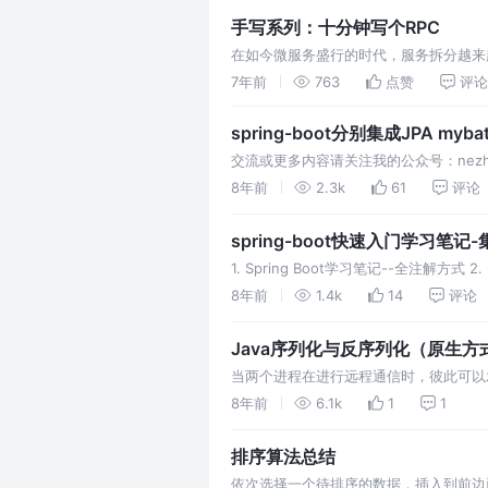
手写系列：十分钟写个RPC
在如今微服务盛行的时代，服务拆分越来
在不同的网络节点中，而现在最主要的微服务框
7年前
763
点赞
评论
TCP协议的Dubbo框架。今天咱们主要来
spring-boot分别集成JPA mybati
NEZHA的博客
交流或更多内容请关注我的公众号：nezha
https://nezha.github.io1.Spri
8年前
2.3k
61
评论
spring-boot快速入门学习笔记-集成J
redis
1. Spring Boot学习笔记--全注解方式 2. p
Guide中文翻译 -《Spring Boot参考
8年前
1.4k
14
评论
3. 常用注解 返回jso…
Java序列化与反序列化（原生方式
当两个进程在进行远程通信时，彼此可以
以二进制序列的形式在网络上传送。发送
8年前
6.1k
1
1
络上传送；接收方则需要把字节序列再恢复
种。一种是Java原生以流…
排序算法总结
依次选择一个待排序的数据，插入到前边已