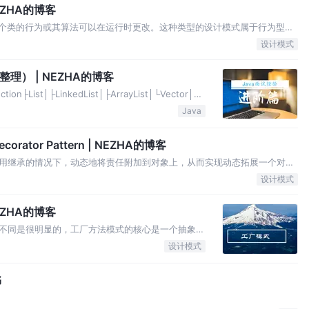
EZHA的博客
n）中，一个类的行为或其算法可以在运行时更改。这种类型的设计模式属于行为型模
的对象和一个行为随着策略对象改变而改变的 context 对象。策略对象
设计模式
理） | NEZHA的博客
├List│├LinkedList│├ArrayList│└Vector│
ap└W
Java
tor Pattern | NEZHA的博客
用继承的情况下，动态地将责任附加到对象上，从而实现动态拓展一个对象
就是装饰来包裹真实的对象。
设计模式
EZHA的博客
不同是很明显的，工厂方法模式的核心是一个抽象工
类。显而易见工厂方法模式这种结构更好扩展，权力
设计模式
书