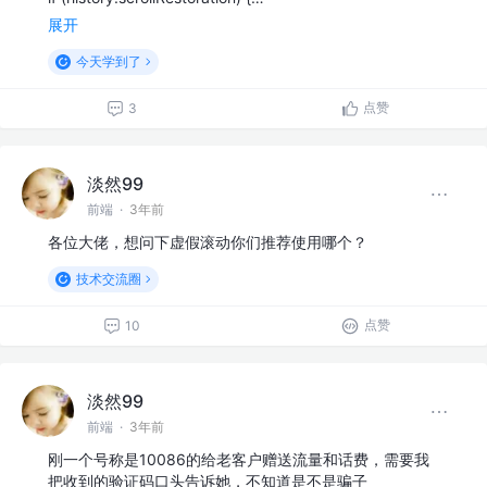
展开
今天学到了
点赞
3
淡然99
前端
·
3年前
各位大佬，想问下虚假滚动你们推荐使用哪个？
技术交流圈
点赞
10
淡然99
前端
·
3年前
刚一个号称是10086的给老客户赠送流量和话费，需要我
把收到的验证码口头告诉她，不知道是不是骗子