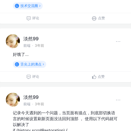
技术交流圈
评论
点赞
淡然99
前端
·
3年前
好饿了...
舌尖上的沸点
评论
点赞
淡然99
前端
·
3年前
记录今天遇到的一个问题，当页面有描点，到底部切换语
言的时候设置刷新页面没法回到顶部 ， 使用以下代码就可
以解决了
if (history.scrollRestoration) {…