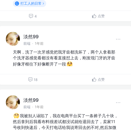
打工人的日常
点赞
4
淡然99
前端
·
1年前
天啊，洗了一次牙感觉把我牙齿都洗坏了，两个人拿着那
个洗牙器感觉看都没有看直接怼上去，刚发现门牙的牙齿
好像牙根往下好像断开了一段
点赞
18
淡然99
前端
·
1年前
我被别人诬陷了，我在电商平台买了一条裤子几十块，
然后拿到后我看布料很差试都没试就给退回去了，卖家11
号收到快递后，今天打电话给我说寄回去的不对,然后加微