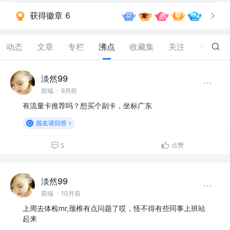
获得徽章 6
动态
文章
专栏
沸点
收藏集
关注
赞
132
淡然99
前端
·
9月前
有流量卡推荐吗？想买个副卡，坐标广东
掘友请回答
点赞
5
淡然99
前端
·
10月前
上周去体检mr,颈椎有点问题了哎，怪不得有些同事上班站
起来