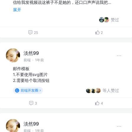
信给我发视频说这裤子不是她的，还口口声声说我把…
展开
赞过
25
2
淡然99
前端
·
1年前
邮件模板
1.不要使用svg图片
2.需要给个取消按钮
等人赞过
前端开发圈
3
4
淡然99
前端
·
1年前