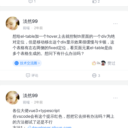
1
2
淡然99
前端
·
2年前
想给el-table加一个hover上去就控制th里面的一个div为绝
对定位，但是移动移出这个div显示效果很缓慢与卡顿，这
个表格有左右两侧的fixed定位，看页面元素el-table是由
多个表格生成的。想问下有什么办法吗？
赞过
技术交流圈
评论
3
淡然99
前端
·
2年前
各位大佬vue3+typescript
在vscode会有这个提示红色，想把它去掉有办法吗？网上
的方法都试了还是不行
方法1：
developer.aliyun.com
…