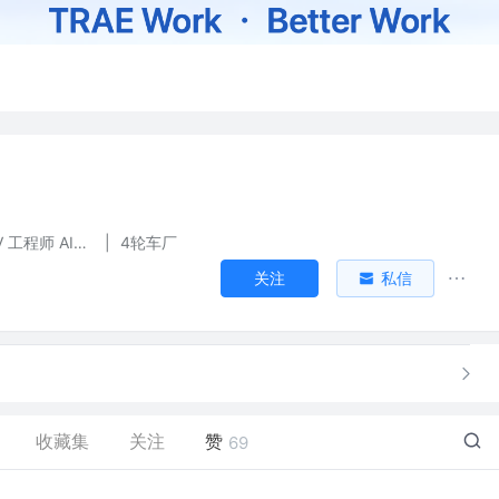
java高级 CV 工程师 AI拷问大师
|
4轮车厂
关注
私信
收藏集
关注
赞
69