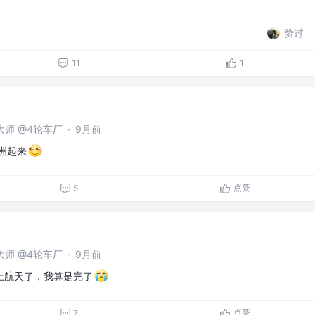
赞过
11
1
问大师 @4轮车厂
·
9月前
洲起来
点赞
5
问大师 @4轮车厂
·
9月前
上航天了，我算是完了
点赞
7