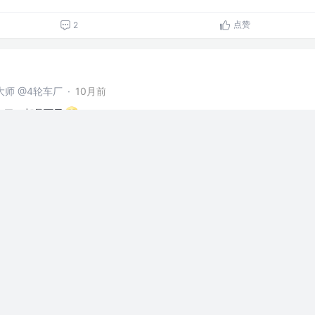
点赞
2
问大师 @4轮车厂
·
10月前
来了，都是雨天
点赞
15
问大师 @4轮车厂
·
10月前
，老婆在楼道里捡了只几个月大的小猫，能吃猫粮了，能自己去猫砂
两只不方便