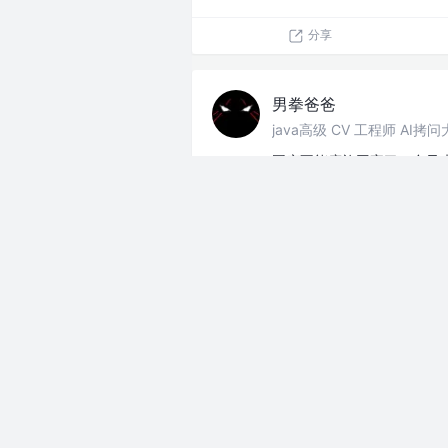
分享
男拳爸爸
java高级 CV 工程师 AI拷
国庆不能摩旅回家了，台风
分享
男拳爸爸
java高级 CV 工程师 AI拷
坐标杭州，有人收养小猫嘛
盆，家里已经有一只了，养