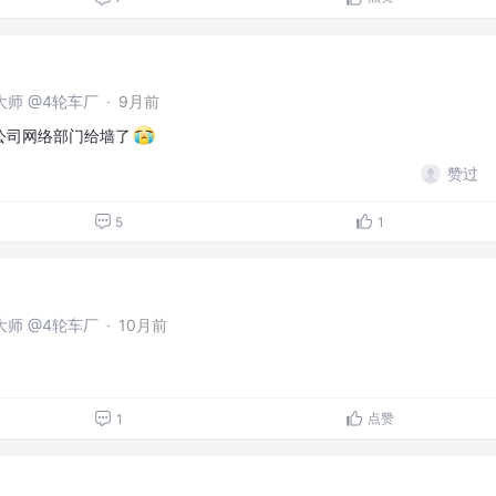
问大师 @4轮车厂
·
9月前
公司网络部门给墙了
赞过
5
1
问大师 @4轮车厂
·
10月前
点赞
1