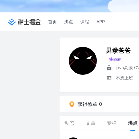
首页
沸点
课程
APP
男拳爸爸
不想上班
获得徽章 0
动态
文章
专栏
沸点