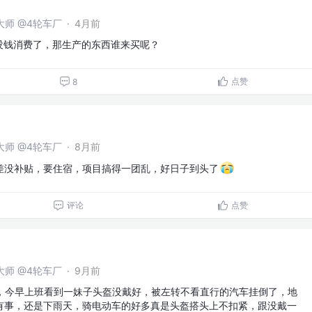
问大师 @4轮车厂
·
4月前
没钱消费了，那生产的东西谁来买呢？
点赞
8
问大师 @4轮车厂
·
8月前
差没补贴，要住宿，项目搞得一团乱，好日子到头了
评论
点赞
问大师 @4轮车厂
·
9月前
啊，今早上班看到一妹子头盔没戴好，被左转不看直行的汽车挂倒了，地
有事，还是下雨天，骑电动车的好多真是头盔搭头上不扣紧，跟没戴一