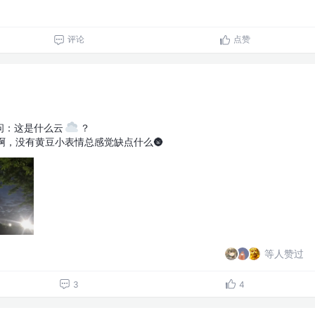
评论
点赞
问：这是什么云
️？
啊，没有黄豆小表情总感觉缺点什么🌚
等人赞过
3
4