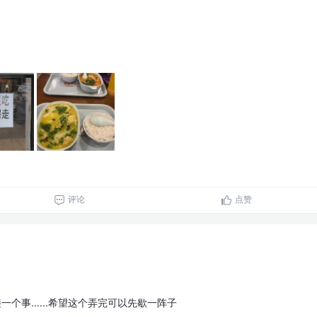
评论
点赞
一个事......希望这个弄完可以先歇一阵子