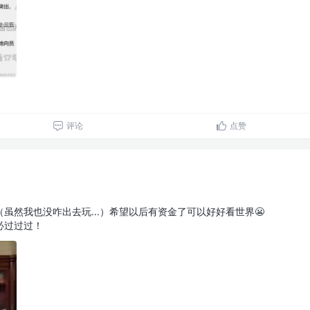
评论
点赞
虽然我也没咋出去玩...）希望以后有资金了可以好好看世界😬
必过过过！