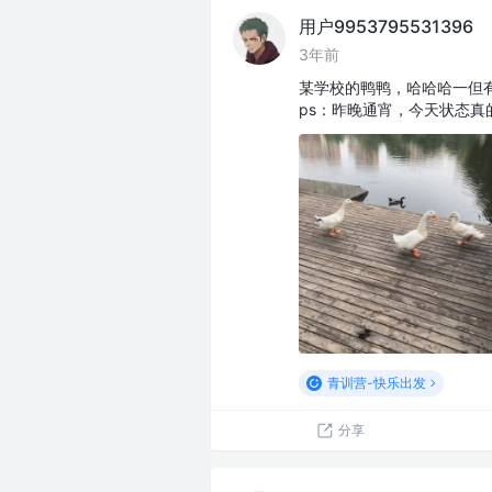
用户9953795531396
3年前
某学校的鸭鸭，哈哈哈一但
ps：昨晚通宵，今天状态真的很
青训营-快乐出发
分享