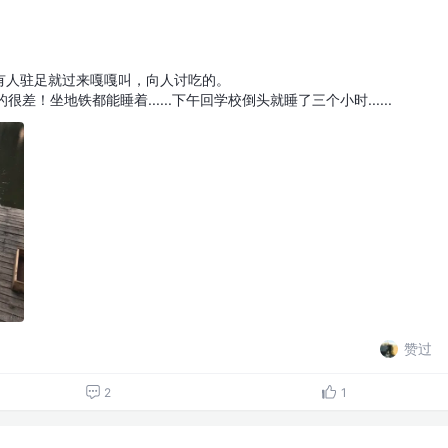
有人驻足就过来嘎嘎叫，向人讨吃的。
差！坐地铁都能睡着......下午回学校倒头就睡了三个小时......
赞过
2
1