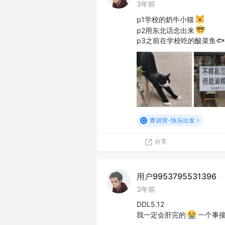
3年前
p1学校的奶牛小猫
p2用东北话念出来
p3之前在学校吃的酸菜鱼🐟
青训营-快乐出发
分享
用户9953795531396
3年前
DDL5.12
我一定会肝完的
一个事接