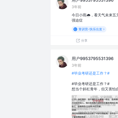
用户9953795531396
3年前
今日小雨🌧️，看天气未来
强迫症
青训营-快乐出发
分享
用户9953795531396
3年前
#毕业考研还是工作？#
#毕业考研还是工作？#
想当个斜杠青年，但又害怕