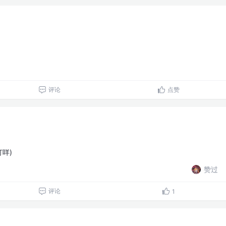
评论
点赞
打咩)
赞过
评论
1