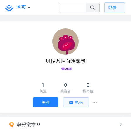
首页
登录
贝拉乃琳向晚嘉然
1
0
0
关注
关注者
掘力值
关注
私信
获得徽章 0