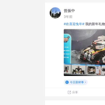
曾振中
3年前
#欢喜迎兔年#
我的新年礼物
今日新鲜事
分享