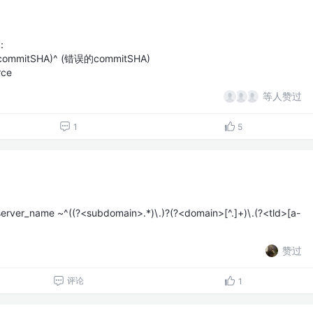
：
的commitSHA)^ (错误的commitSHA)
rce
等人赞过
1
5
_name ~^((?<subdomain>.*)\.)?(?<domain>[^.]+)\.(?<tld>[a-
赞过
评论
1