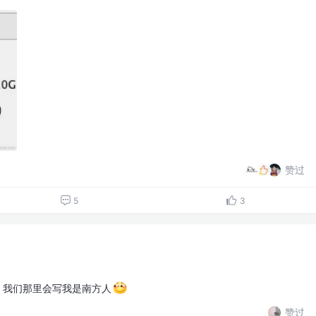
赞过
5
3
，我们那里会写我是南方人
赞过