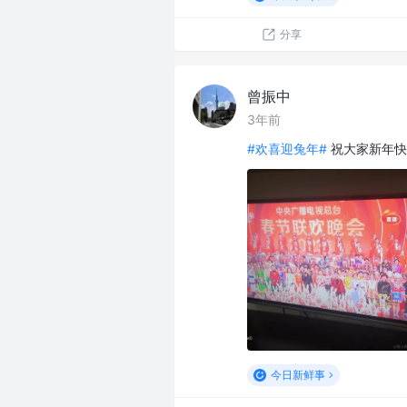
分享
曾振中
3年前
#欢喜迎兔年#
祝大家新年快
今日新鲜事