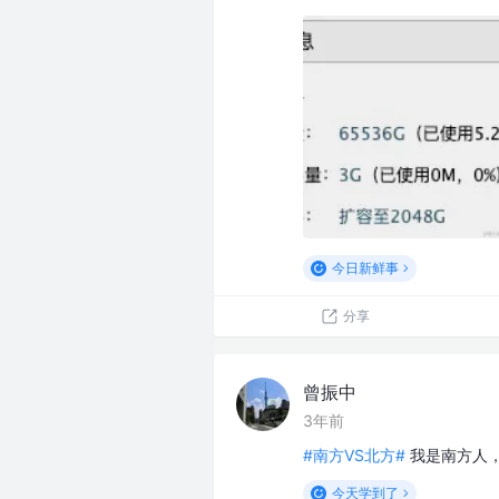
今日新鲜事
分享
曾振中
3年前
#南方VS北方#
我是南方人
今天学到了