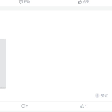
评论
点赞
赞过
2
1