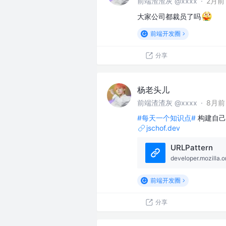
前端渣渣灰 @xxxx
·
2月前
大家公司都裁员了吗
前端开发圈
分享
杨老头儿
前端渣渣灰 @xxxx
·
8月前
#每天一个知识点#
构建自己的
jschof.dev
URLPattern
developer.mozilla.o
前端开发圈
分享