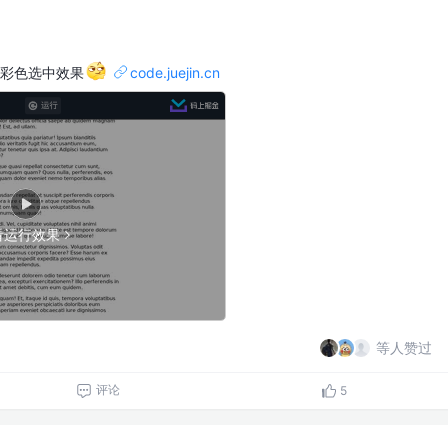
的彩色选中效果
code.juejin.cn
看运行效果
等人赞过
评论
5