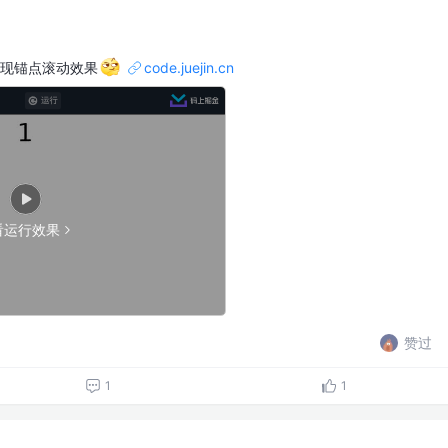
实现锚点滚动效果
code.juejin.cn
看运行效果
赞过
1
1