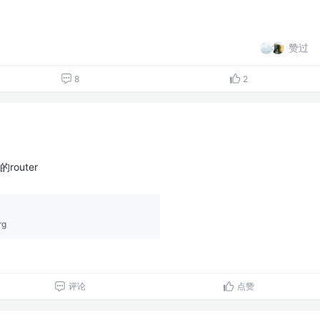
赞过
8
2
router
rg
评论
点赞