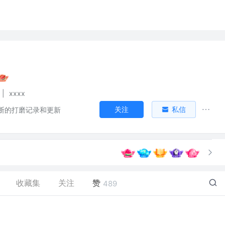
|
xxxx
关注
私信
断的打磨记录和更新
收藏集
关注
赞
489