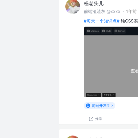
杨老头儿
前端渣渣灰 @xxxx
·
1年前
#每天一个知识点#
纯CSS
查
前端开发圈
分享