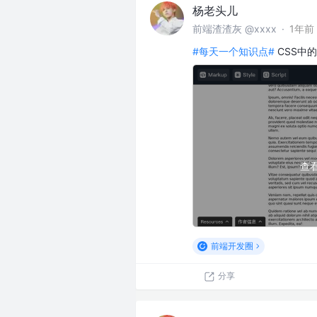
杨老头儿
前端渣渣灰 @xxxx
·
1年前
#每天一个知识点#
CSS中
查
前端开发圈
分享