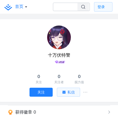
首页
登录
十万伏特警
0
0
0
关注
关注者
掘力值
关注
私信
获得徽章 0