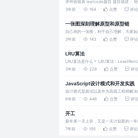
求环状链表 leetcode题目 题目描述
点，可以通过连续跟踪 next 指针再次
3年前
164
点赞
评论
一张图深刻理解原型和原型链
自己画的一张图，利于自己理解，大家如
图解决原型和原型链相关的题目 1.Object和
3年前
143
点赞
评论
LRU算法
LRU算法是什么？ LRU算法：LeastRe
但是缓存队列需要有一定限制，如果没有
3年前
228
点赞
评
JavaScript设计模式和开发实践
设计模式是面试以及作为高级工程师解决问
们单击登录按钮的时候，页面中会出现一
6年前
446
点赞
评
窗都只会创建一次，那么这个登录浮窗就
开工
新年第一天上班，又是一天计划新的一年的
网大的趋势在过去的一年不太景气，公司
7年前
195
点赞
评论
的一年又要开始，时代对我们的考验不会