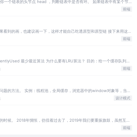
： 给你一个链表的头节点 head ，判断链表中是否有环。 如果链表中有某个节
到达，则链表中存在环。 为了表示给定链表
前端
果看到的画，也建议画一下，这样才能自己吃透原型和原型链 接下来用这张
Function的题 答案肯定是true； 为什
前端
ncentlyUsed 最少最近算法 为什么要有LRU算法？ 目的：给一个缓存队列，
限制，就是越增越多，造成空间浪费，
论
前端
题的方法。 实例：线程池，全局缓存，浏览器中的window对象等，当我
个登录浮窗，而这个登录浮窗是唯一的，无论单击多少次登录按钮，这个浮
论
设计模式
适合单例模式来创建。 总结：单例…
时候。 2018年惆怅，彷徨着过去了，2019年我们要重振旗鼓，虽然互联
裁员，福利，年终奖等等问题，导致我们灰心丧气，但是这些终会过去，新
前端
过去，但我们的斗志不可磨灭。 …