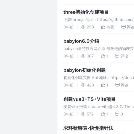
three初始化创建项目
下载threejs 地址：https://github.c
https://github.com/mrdoob/three.js/r
3年前
258
点赞
评
babylon6.0介绍
babylon新特性官网介绍 最先进的物理
WASM插件将他们的一些最先进的功能带到 
3年前
307
1
评论
babylon初始化创建
初始化创建实例 Api 地址：https://doc.b
式 webgl方式 Babaylon.
3年前
423
1
评论
创建vue3+TS+Vite项目
安装vite 报错 create-vite@4.3.2: The en
3年前
572
1
3
求环状链表-快慢指针法