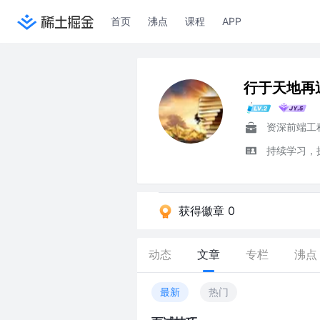
首页
沸点
课程
APP
行于天地再
资深前端工
持续学习，
获得徽章 0
动态
文章
专栏
沸点
最新
热门