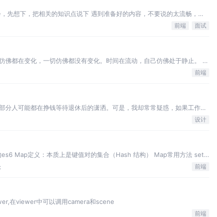
会，先想下，把相关的知识点说下 遇到准备好的内容，不要说的太流畅，至
路，先说问题，再说拓展问题（一定自己了解） 回答问题一定是让
前端
面试
仿佛都在变化，一切仿佛都没有变化。时间在流动，自己仿佛处于静止。 人
佛没有了成长，很痛苦很迷茫。 可以依然要前进，需要思考接下来
前端
部分人可能都在挣钱等待退休后的潇洒。可是，我却常常疑惑，如果工作不
时间，这种选择真的对吗？ 我也尝试做一些自己喜欢的事情，但是发
设计
s6 Map定义：本质上是键值对的集合（Hash 结构） Map常用方法 set
是否存在对应key d
论
前端
er,在viewer中可以调用camera和scene
前端