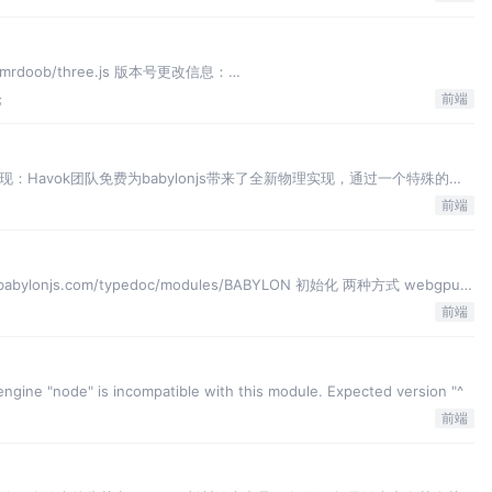
om/mrdoob/three.js 版本号更改信息：
eleases
论
前端
实现：Havok团队免费为babylonjs带来了全新物理实现，通过一个特殊的新
Babylon.js，为我们提供了最
前端
abylonjs.com/typedoc/modules/BABYLON 初始化 两种方式 webgpu方
前端
gine "node" is incompatible with this module. Expected version "^
前端