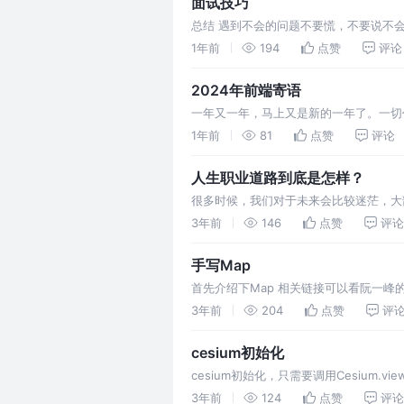
面试技巧
总结 遇到不会的问题不要慌，不要说不
少要有些思考和回忆 回答问题的一般套
1年前
194
点赞
评论
2024年前端寄语
一年又一年，马上又是新的一年了。一切
生快乐的时光在于自我成长，可这一年仿
1年前
81
点赞
评论
人生职业道路到底是怎样？
很多时候，我们对于未来会比较迷茫，大
快乐，可是工作又占了我们人生大部分的
3年前
146
点赞
评论
手写Map
首先介绍下Map 相关链接可以看阮一峰的e
设置keyvalue get 获取key has 判断
3年前
204
点赞
评
cesium初始化
cesium初始化，只需要调用Cesium.view
3年前
124
点赞
评论