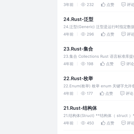
谷歌的 V8 JavaScript 引擎和 Chubb
3年前
232
点赞
评
24.Rust-泛型
24.泛型(Generic) 泛型是运行时
套代码应用多种数据类型。比如我们的向
4年前
296
点赞
评
型是可以保证数据安全和类
23.Rust-集合
23.集合 Collections Rust 语
（Vector）、哈希表（ HashMap ）、哈希
4年前
198
点赞
评论
22.Rust-枚举
22.Enum(枚举) 枚举 enum 关
（enumeration）。任何一个在 str
4年前
177
点赞
评论
常见
21.Rust-结构体
21.结构体(Struct) **结构体（ stru
创建。struct 是 structure 的
4年前
450
点赞
评