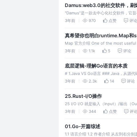
Damus:web3.0的社交软件，
"Damus"是一款去中心化社交软件，
它使用分布式技术，使用户数据存储在分
3年前
970
点赞
评
在"Damus"上，用户可以自由
真希望你也明白runtime.Map和sy
Map 官方介绍 One of the most useful da
hash table. Many hash tab
3年前
1.1k
5
评论
底层逻辑-理解Go语言的本质
# 1.Java VS Go语言 ### Java，从源
juejin.byteimg.com/tos-cn-i-k3u1fbpf
3年前
2.3k
14
评论
25.Rust-I/O操作
25 I/O I/O 就是输入（Input）/输出
取数据、写入数据、命令行参数。 读取和写入 
3年前
344
点赞
评
01.Go-开篇综述
1.1 语言介绍 1.2 作者介绍 从左到右分别是 