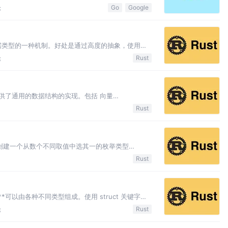
y 开发代码 罗勃·派克(Ro
论
Go
Google
指定数据类型的一种机制。好处是通过高度的抽象，使用一
量，可以使用数值类型，也可以使用字符串类型。泛
论
Rust
言标准库提供了通用的数据结构的实现。包括 向量
集合（ HashSet ） 。 向量 （Vector
Rust
键字允许创建一个从数个不同取值中选其一的枚举类型
uct 中合法的取值在 enum 中也合法。 在日常生活中很
Rust
ct ）**可以由各种不同类型组成。使用 struct 关键字来
缩写。结构体可以作为另一个结构体的字段
论
Rust