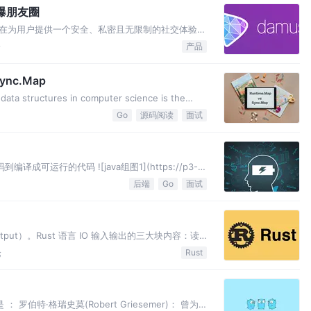
刷爆朋友圈
它旨在为用户提供一个安全、私密且无限制的社交体验。
散的节点上，避免了数据被中心化的机构控制。
论
产品
nc.Map
ta structures in computer science is the
Go
源码阅读
面试
代码到编译成可运行的代码 ![java组图1](https://p3-
c
后端
Go
面试
（Output）。Rust 语言 IO 输入输出的三大块内容：读
Rust 标准库 IO 输入输出以下 2
论
Rust
： 罗伯特·格瑞史莫(Robert Griesemer)： 曾为