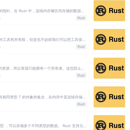
内存的指针。在 Rust 中，连续内存够区间存储的数据结
向量(vector)。切片可以和它们一起使用，切片也
论
Rust
中，我们对工具有所有权，但是也不妨碍我们可以把工具借给
。 Rust 中，Borrowing（借用），就是一个
论
Rust
有的资源，所以资源只能拥有一个所有者。这也防止了
源（例如引用）。 在进行赋值（let a = b）或
论
Rust
拥有相同类型 T 的对象的集合，在内存中是连续存储
大小在编译时会被确定。数组下标是从0 开始。数组是
Rust
 复合类型 ，可以存储多个不同类型的数据。 Rust 支持元