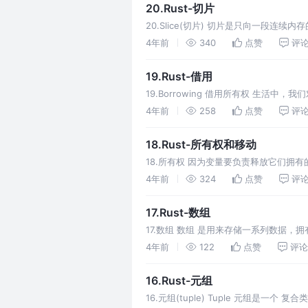
20.Rust-切片
20.Slice(切片) 切片是只向一段连续
构：数组(array)、字符串(string)、
4年前
340
点赞
评
19.Rust-借用
19.Borrowing 借用所有权 生活
别人甚至租用给别人，别人用完了，要还给你的
4年前
258
点赞
评
函数中的
18.Rust-所有权和移动
18.所有权 因为变量要负责释放它们拥
资源的重复释放。注意并非所有变量都拥有资
4年前
324
点赞
评
通过值来传递函数参数（
17.Rust-数组
17.数组 数组 是用来存储一系列数据，
的。使用中括号 [] 来创建，且它们的
4年前
122
点赞
评论
在栈中分配的，数组可以
16.Rust-元组
16.元组(tuple) Tuple 元组是一个