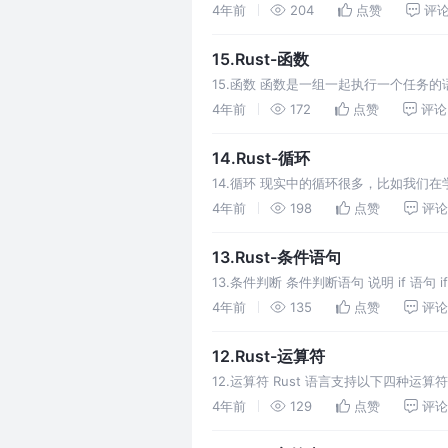
组 tuple 类型。元组使用括号 () 来构
4年前
204
点赞
评
15.Rust-函数
15.函数 函数是一组一起执行一个任务的
数 main()。划分的标准是每个函数执
4年前
172
点赞
评论
责。这会让你的代码
14.Rust-循环
14.循环 现实中的循环很多，比如我们
其实就是一种重复，在满足指定的条件下，
4年前
198
点赞
评论
环 的语句： loop
13.Rust-条件语句
13.条件判断 条件判断语句 说明 if 语句 if 
句 if...else 语句用于模拟 如果...就...否则..
4年前
135
点赞
评论
12.Rust-运算符
12.运算符 Rust 语言支持以下四种运
运算符 名称 运算符 加 + 减 - 乘 * 除 
4年前
129
点赞
评论