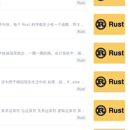
造（construct）。函数可以使用元组来返
论
Rust
语句块。每个 Rust 程序都至少有一个函数，即主函
行一个单一的任务。这也是软件设计中经常说的 单一职
Rust
在学校操场里跑步，一圈一圈的跑。在计算机中，循环
重复的做某些事情。 Rust 语言中也有三种表示 循
Rust
语句用于模拟现实生活中的 如果...就... if...else 语
. else.
Rust
算符 算术运算符 位运算符 关系运算符 逻辑运算符 算术
/ 求余 % 关系运算符 名称 运算符 说明 大于
Rust