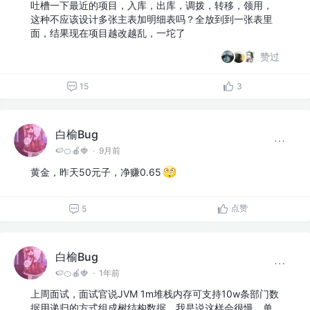
吐槽一下最近的项目，入库，出库，调拨，转移，领用，
这种不应该设计多张主表加明细表吗？全放到到一张表里
面，结果现在项目越改越乱，一坨了
赞过
15
3
白榆Bug
🍉🍊🍎🍓
·
9月前
黄金，昨天50元子，净赚0.65
点赞
5
白榆Bug
🍉🍊🍎🍓
·
1年前
上周面试，面试官说JVM 1m堆栈内存可支持10w条部门数
据用递归的方式组成树结构数据。我是说这样会很慢，单