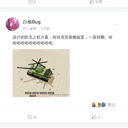
点赞
6
白榆Bug
🍉🍊🍎🍓
·
2月前
设计的防无人机方案，给坦克安装螺旋桨，一直转圈。哈
哈哈哈哈哈哈哈哈哈哈。
赞过
15
3