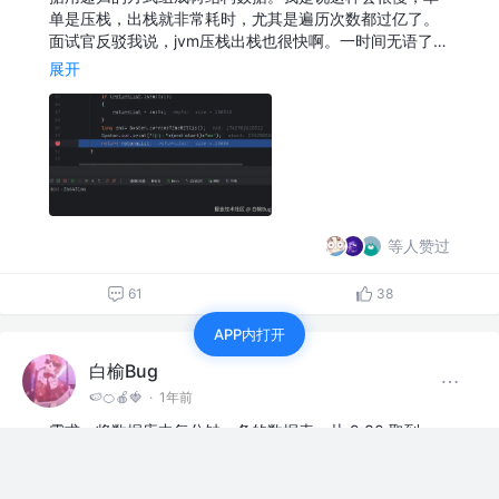
单是压栈，出栈就非常耗时，尤其是遍历次数都过亿了。
面试官反驳我说，jvm压栈出栈也很快啊。一时间无语了…
展开
等人赞过
61
38
APP内打开
白榆Bug
🍉🍊🍎🍓
·
1年前
需求：将数据库中每分钟一条的数据表，从 9:30 取到
22:00 ，以半小时为单位汇总，并输出 Excel。
数据表字段：id（序号）、incount…