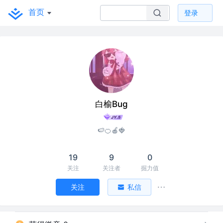
首页
登录
白榆Bug
🍉🍊🍎🍓
19
9
0
关注
关注者
掘力值
关注
私信