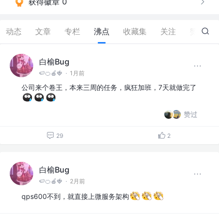
获得徽章 0
动态
文章
专栏
沸点
收藏集
关注
赞
28
白榆Bug
🍉🍊🍎🍓
·
1月前
公司来个卷王，本来三周的任务，疯狂加班，7天就做完了
赞过
29
2
白榆Bug
🍉🍊🍎🍓
·
2月前
qps600不到，就直接上微服务架构