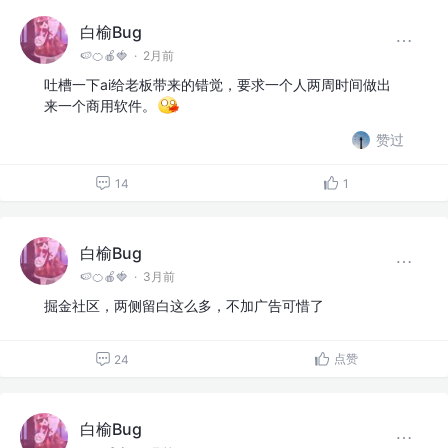
白榆Bug
🍉🍊🍎🍓
·
2月前
吐槽一下ai给老板带来的错觉，要求一个人两周时间做出
来一个商用软件。
赞过
14
1
白榆Bug
🍉🍊🍎🍓
·
3月前
掘金社区，两侧留白这么多，不加广告可惜了
点赞
24
白榆Bug