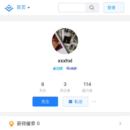
首页
登录
xxxhxl
8
3
114
关注
关注者
掘力值
关注
私信
获得徽章 0