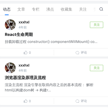
动态
文章
专栏
沸点
收藏集
关注
赞
2
xxxhxl
关注
4年前
React生命周期
挂载卸载过程 constructor() componentWillMount() co...
评论
0
xxxhxl
关注
4年前
浏览器渲染原理及流程
渲染主流程 渲染引擎在取得内容之后的基本流程： 解析
html以构建dom树 -> 构建r...
评论
0