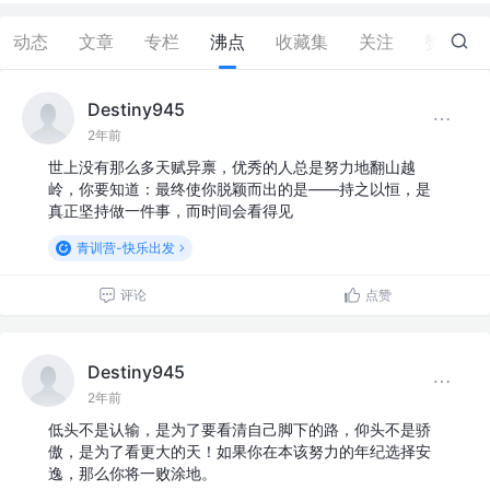
动态
文章
专栏
沸点
收藏集
关注
赞
0
Destiny945
2年前
世上没有那么多天赋异禀，优秀的人总是努力地翻山越
岭，你要知道：最终使你脱颖而出的是——持之以恒，是
真正坚持做一件事，而时间会看得见
青训营-快乐出发
评论
点赞
Destiny945
2年前
低头不是认输，是为了要看清自己脚下的路，仰头不是骄
傲，是为了看更大的天！如果你在本该努力的年纪选择安
逸，那么你将一败涂地。