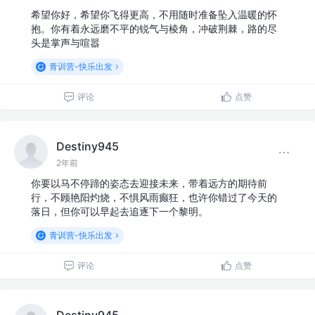
希望你好，希望你飞得更高，不用随时准备坠入温暖的怀
抱。你有着永远磨不平的锐气与棱角，冲破荆棘，路的尽
头是掌声与喧嚣
青训营-快乐出发
评论
点赞
Destiny945
2年前
你要以马不停蹄的姿态去迎接未来，带着远方的期待前
行，不顾艳阳灼烧，不惧风雨癫狂，也许你错过了今天的
落日，但你可以早起去追逐下一个黎明。
青训营-快乐出发
评论
点赞
Destiny945