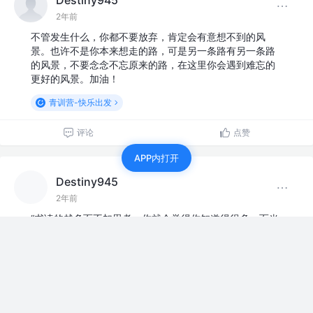
2年前
不管发生什么，你都不要放弃，肯定会有意想不到的风
景。也许不是你本来想走的路，可是另一条路有另一条路
的风景，不要念念不忘原来的路，在这里你会遇到难忘的
更好的风景。加油！
青训营-快乐出发
评论
点赞
APP内打开
Destiny945
2年前
“书读的越多而不加思考，你就会觉得你知道得很多；而当
你读书而思考得越多的时候，你就会越清楚地看到，你知
道得很少。——伏尔泰”觉得很有哲理的一段话，分享给大
家
青训营-快乐出发