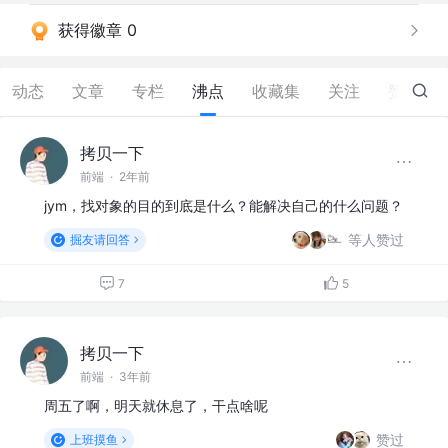
获得徽章 0
动态
文章
专栏
沸点
收藏集
关注
赞
19
拷贝一下
前端
·
2年前
jym，找对象的目的到底是什么？能解决自己的什么问题？
等人赞过
掘友请回答
7
5
拷贝一下
前端
·
3年前
周五了啊，明天就休息了，干点啥呢
赞过
上班摸鱼