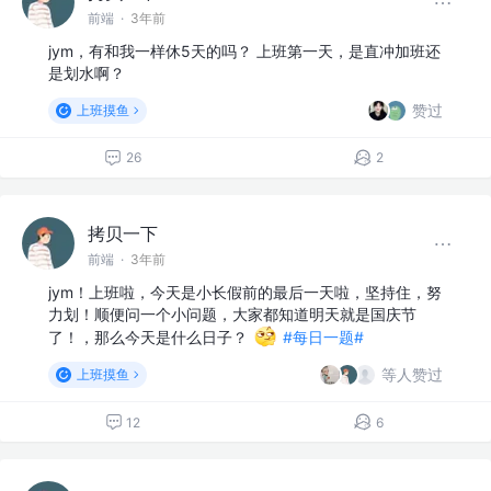
前端
·
3年前
jym，有和我一样休5天的吗？ 上班第一天，是直冲加班还
是划水啊？
赞过
上班摸鱼
26
2
拷贝一下
前端
·
3年前
jym！上班啦，今天是小长假前的最后一天啦，坚持住，努
力划！顺便问一个小问题，大家都知道明天就是国庆节
了！，那么今天是什么日子？
#每日一题#
等人赞过
上班摸鱼
12
6