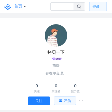
首页
登录
拷贝一下
前端
存在即合理。
9
0
0
关注
关注者
掘力值
关注
私信