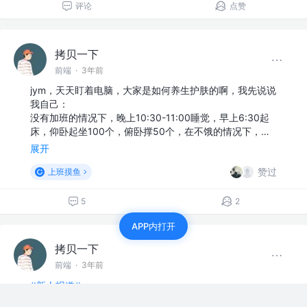
评论
点赞
拷贝一下
前端
·
3年前
jym，天天盯着电脑，大家是如何养生护肤的啊，我先说说
我自己：
没有加班的情况下，晚上10:30-11:00睡觉，早上6:30起
床，仰卧起坐100个，俯卧撑50个，在不饿的情况下，…
展开
赞过
上班摸鱼
5
2
APP内打开
拷贝一下
前端
·
3年前
#新人报道#