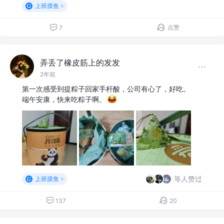
上班摸鱼
点赞
7
弄丢了橡皮筋上的发发
2年前
第一次感受到提粽子回家手杆酸，公司有心了，好吃。
端午安康，快来吃粽子啊。
等人赞过
上班摸鱼
137
20