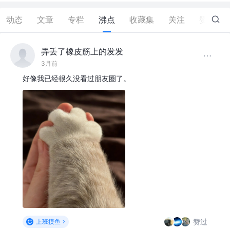
动态
文章
专栏
沸点
收藏集
关注
赞
20
弄丢了橡皮筋上的发发
3月前
好像我已经很久没看过朋友圈了。
赞过
上班摸鱼