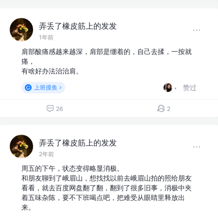
弄丢了橡皮筋上的发发
1年前
肩部酸痛感越来越深，肩部是绷着的，自己去揉，一按就
痛，
有啥好办法治治肩。
赞过
上班摸鱼
26
2
弄丢了橡皮筋上的发发
2年前
周五的下午，状态变得略显消极。
和朋友聊到了峨眉山，想找找以前去峨眉山拍的照给朋友
看看，就去百度网盘翻了翻，翻到了很多旧事，消极中夹
着五味杂陈，要不下班喝点吧，把难受从眼睛里释放出
来。